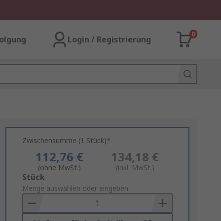
0
olgung
Login / Registrierung
Zwischensumme (1 Stück)*
112,76 €
134,18 €
(ohne MwSt.)
(inkl. MwSt.)
Add
Stück
to
Menge auswählen oder eingeben
Basket