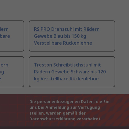
dern
RS PRO Drehstuhl mit Rädern
lbare
Gewebe Blau bis 150 kg
Verstellbare Rückenlehne
dern
Treston Schreibtischstuhl mit
kg
Rädern Gewebe Schwarz bis 120
e
kg Verstellbare Rückenlehne
Die personenbezogenen Daten, die Sie
uns bei Anmeldung zur Verfügung
stellen, werden gemäß der
Datenschutzerklärung
verarbeitet.