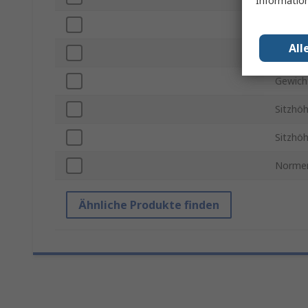
Information
Sitzmat
All
Einstel
Gewich
Sitzhö
Sitzhöh
Normen
Ähnliche Produkte finden