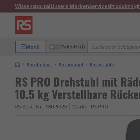
Wissensportal
Unsere Marken
Services
Produkthigh
Menü
Teile-Nr.
/
Bürobedarf
/
Büromöbel
/
Bürostühle
RS PRO Drehstuhl mit Räd
10.5 kg Verstellbare Rücke
RS Best.-Nr.
:
180-9725
Marke
:
RS PRO