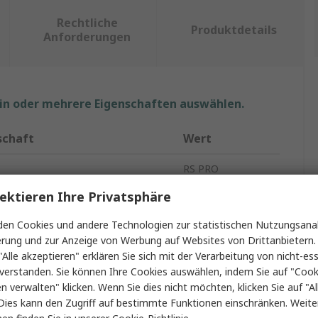
Rechtliche
Produktdetails
Anforderungen
ein oder mehrere Eigenschaften auswählen.
schaft
Wert
RS PRO
ektieren Ihre Privatsphäre
p
Drehstuhl
en Cookies und andere Technologien zur statistischen Nutzungsanal
t Typ
Bürostuhl
erung und zur Anzeige von Werbung auf Websites von Drittanbietern.
"Alle akzeptieren" erklären Sie sich mit der Verarbeitung von nicht-ess
dern
Ja
verstanden. Sie können Ihre Cookies auswählen, indem Sie auf "Cook
lbare Rückenlehne
Ja
en verwalten" klicken. Wenn Sie dies nicht möchten, klicken Sie auf "Al
Dies kann den Zugriff auf bestimmte Funktionen einschränken. Weite
Schwarz