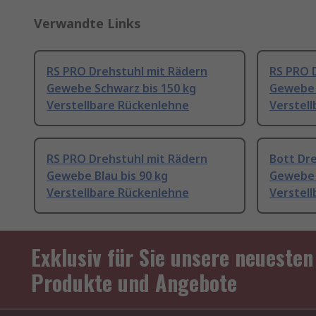
Verwandte Links
RS PRO Drehstuhl mit Rädern
RS PRO 
Gewebe Schwarz bis 150 kg
Gewebe 
Verstellbare Rückenlehne
Verstel
RS PRO Drehstuhl mit Rädern
Bott Dr
Gewebe Blau bis 90 kg
Gewebe B
Verstellbare Rückenlehne
Verstel
Exklusiv für Sie unsere neuesten
Produkte und Angebote