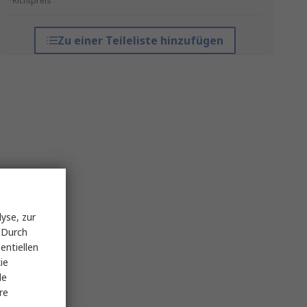
*Richtpreis
Zu einer Teileliste hinzufügen
yse, zur
 Durch
entiellen
ie
le
re