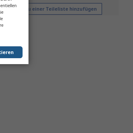
entiellen
Zu einer Teileliste hinzufügen
ie
le
re
tieren