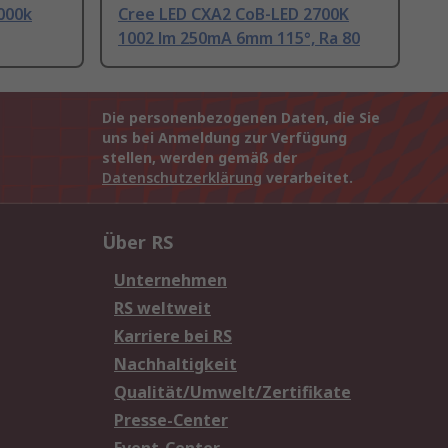
000k
Cree LED CXA2 CoB-LED 2700K
1002 lm 250mA 6mm 115°, Ra 80
Die personenbezogenen Daten, die Sie
uns bei Anmeldung zur Verfügung
stellen, werden gemäß der
Datenschutzerklärung
verarbeitet.
Über RS
Unternehmen
RS weltweit
Karriere bei RS
Nachhaltigkeit
Qualität/Umwelt/Zertifikate
Presse-Center