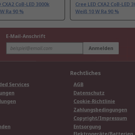
D CXA2 CoB-LED 3000k
Cree LED CXA2 CoB-LED 3
 W Ra 90 %
Weiß 10 W Ra 90 %
E-Mail-Anschrift
Anmelden
Rechtliches
ded Services
AGB
sungen
Datenschutz
dungen
Cookie-Richtlinie
Zahlungsbedingungen
Copyright/Impressum
nden
Entsorgung
Elektrogeräte/Batterien