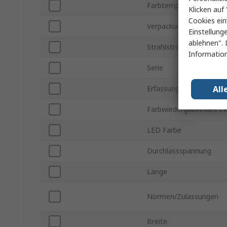
Farbtemperatur
Klicken auf 
Cookies ein
Verpackungsart
Einstellung
ablehnen". 
Strahlstrom
Information
Serie
All
Erfassungswinkel
Farbwiedergabeindex CR
LED Farbe
Durchlassspannung
Länge
Normen/Zulassungen
Breite