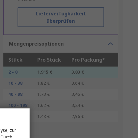
Lieferverfügbarkeit
überprüfen
Mengenpreisoptionen
Stück
Pro Stück
Pro Packung*
2 - 8
1,915 €
3,83 €
10 - 38
1,82 €
3,64 €
40 - 98
1,73 €
3,46 €
100 - 198
1,62 €
3,24 €
200 +
1,48 €
2,96 €
*Richtpreis
yse, zur
 Durch