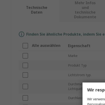
Mehr Infos
Technische
und
Daten
technische
Dokumente
Finden Sie ähnliche Produkte, indem Sie 
Alle auswählen
Eigenschaft
Marke
Produkt Typ
Lichtstrom typ.
Durchmesser der
Lichtquelle
Wir resp
Durchlassstrom max.
Wir verwend
Personalisi