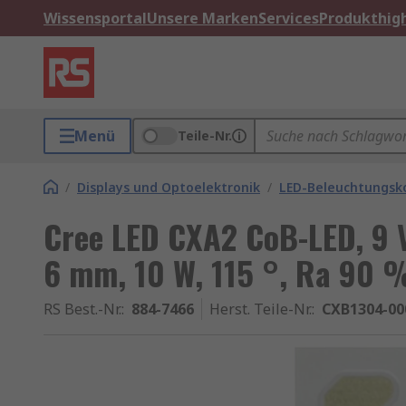
Wissensportal
Unsere Marken
Services
Produkthigh
Menü
Teile-Nr.
/
Displays und Optoelektronik
/
LED-Beleuchtungs
Cree LED CXA2 CoB-LED, 9 V
6 mm, 10 W, 115 °, Ra 90 
RS Best.-Nr.
:
884-7466
Herst. Teile-Nr.
:
CXB1304-00