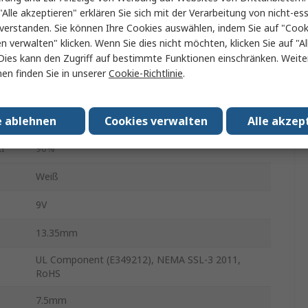
2700k
"Alle akzeptieren" erklären Sie sich mit der Verarbeitung von nicht-ess
verstanden. Sie können Ihre Cookies auswählen, indem Sie auf "Cook
Einschub
en verwalten" klicken. Wenn Sie dies nicht möchten, klicken Sie auf "Al
Dies kann den Zugriff auf bestimmte Funktionen einschränken. Weite
10W
en finden Sie in unserer
Cookie-Richtlinie
.
CXA2
e ablehnen
Cookies verwalten
Alle akzep
115 °
I
90%
Weiß
9V
13.35mm
UL Component (E349212), NEMA SSL-3 2011,
RoHS
7.5mm