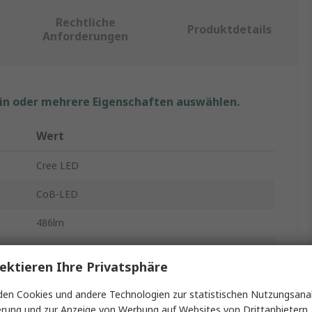
Rechtliche
Produktdetails
Anforderungen
ein oder mehrere Eigenschaften auswählen.
Wert
Cree LED
CoB-LED
486lm
6mm
ektieren Ihre Privatsphäre
1000mA
en Cookies und andere Technologien zur statistischen Nutzungsanal
erung und zur Anzeige von Werbung auf Websites von Drittanbietern.