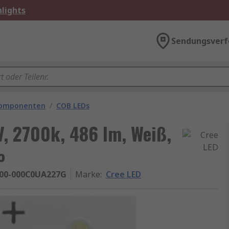
lights
Sendungsverf
komponenten
/
COB LEDs
, 2700k, 486 lm, Weiß,
%
00-000C0UA227G
Marke
:
Cree LED