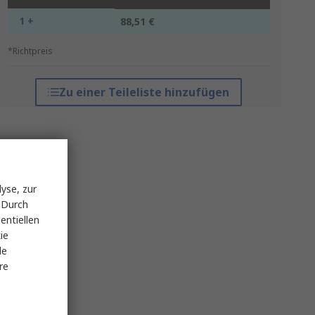
1 +
88,51 €
*Richtpreis
Zu einer Teileliste hinzufügen
yse, zur
 Durch
entiellen
ie
le
re