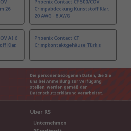
COV
Phoenix Contact CF 500/COV
mm 26
Crimpabdeckung Kunststoff Klar,
20 AWG - 8 AWG
COV AI 6
Phoenix Contact CF
f Klar,
Crimpkontaktgehäuse Türkis
Die personenbezogenen Daten, die Sie
uns bei Anmeldung zur Verfügung
stellen, werden gemäß der
Datenschutzerklärung
verarbeitet.
Über RS
Unternehmen