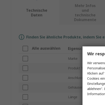
Mehr Infos
Technische
und
Daten
technische
Dokumente
Finden Sie ähnliche Produkte, indem Sie 
Alle auswählen
Eigenschaft
Wir resp
Marke
Wir verwend
Personalisi
Produkt Typ
Klicken auf 
Anschlusstyp
Cookies ein
Einstellung
Gehäusematerial
ablehnen". 
Information
Länge