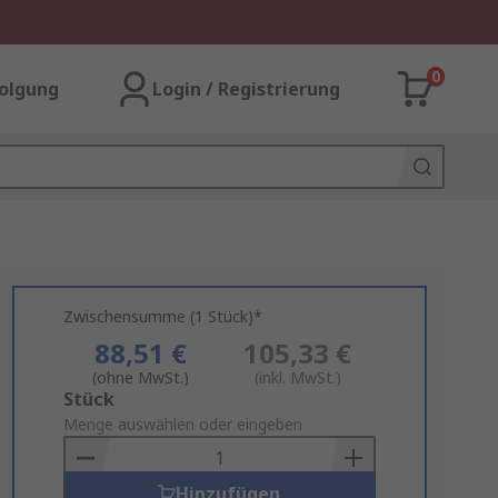
0
olgung
Login / Registrierung
Zwischensumme (1 Stück)*
88,51 €
105,33 €
(ohne MwSt.)
(inkl. MwSt.)
Add
Stück
to
Menge auswählen oder eingeben
Basket
Hinzufügen