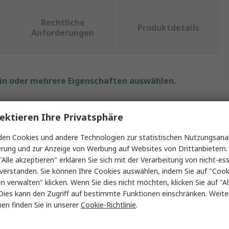
Rechtliche
Produktdetails
Anforderungen
ein oder mehrere Eigenschaften auswählen.
Wert
ektieren Ihre Privatsphäre
Phoenix Contact
en Cookies und andere Technologien zur statistischen Nutzungsanal
erung und zur Anzeige von Werbung auf Websites von Drittanbietern.
Crimpabdeckung
"Alle akzeptieren" erklären Sie sich mit der Verarbeitung von nicht-ess
Kabelöse
verstanden. Sie können Ihre Cookies auswählen, indem Sie auf "Cook
en verwalten" klicken. Wenn Sie dies nicht möchten, klicken Sie auf "Al
Kunststoff
Dies kann den Zugriff auf bestimmte Funktionen einschränken. Weite
en finden Sie in unserer
Cookie-Richtlinie
.
105mm