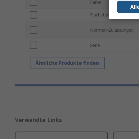
Farbe
All
Flachstecker Breite
Normen/Zulassungen
Serie
Ähnliche Produkte finden
Verwandte Links