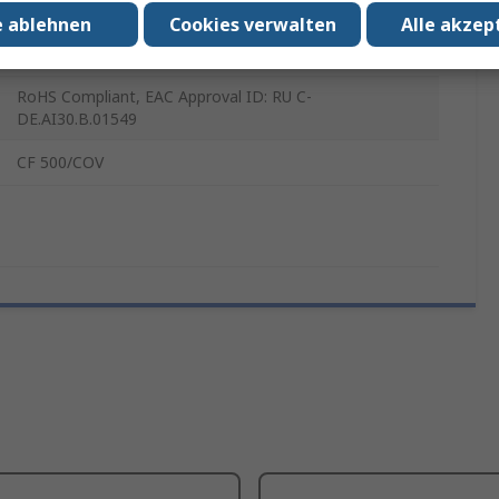
Klar
e ablehnen
Cookies verwalten
Alle akzep
22.5mm
RoHS Compliant, EAC Approval ID: RU C-
DE.AI30.B.01549
CF 500/COV