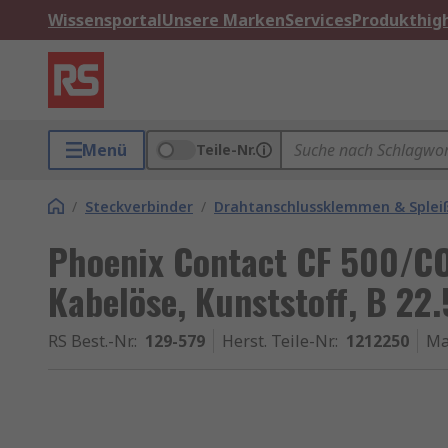
Wissensportal
Unsere Marken
Services
Produkthigh
Menü
Teile-Nr.
/
Steckverbinder
/
Drahtanschlussklemmen & Splei
Phoenix Contact CF 500/C
Kabelöse, Kunststoff, B 22
RS Best.-Nr.
:
129-579
Herst. Teile-Nr.
:
1212250
Ma