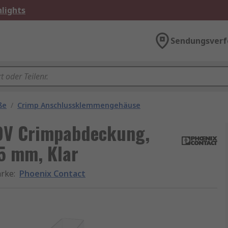
lights
Sendungsverf
ße
/
Crimp Anschlussklemmengehäuse
OV Crimpabdeckung,
.5 mm, Klar
rke
:
Phoenix Contact