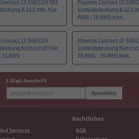
 Contact CF 500/COV FBS
Phoenix Contact CF 500/
deckung B 22.5 mm, Klar
Crimpabdeckung B 22.5 
AWG - 10 AWG max.
 Contact CF 500/COV
Phoenix Contact CF 500/
eckung Kunststoff Klar,
Crimpabdeckung Kunststof
- 12 AWG
26 AWG - 10 AWG max.
E-Mail-Anschrift
Anmelden
Rechtliches
ded Services
AGB