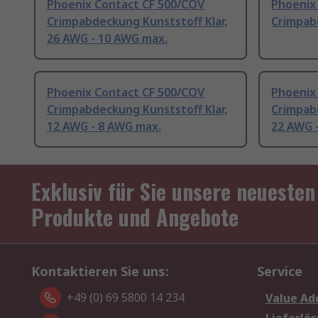
Phoenix Contact CF 500/COV
Phoenix
Crimpabdeckung Kunststoff Klar,
Crimpab
26 AWG - 10 AWG max.
Phoenix Contact CF 500/COV
Phoenix
Crimpabdeckung Kunststoff Klar,
Crimpabd
12 AWG - 8 AWG max.
22 AWG 
Exklusiv für Sie unsere neuesten
Produkte und Angebote
Kontaktieren Sie uns:
Service
+49 (0) 69 5800 14 234
Value Ad