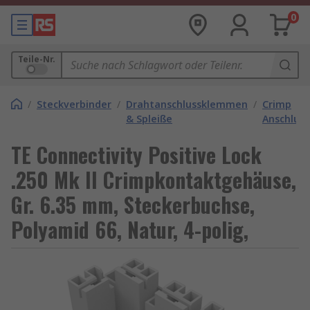
0
Teile-Nr.
/
Steckverbinder
/
Drahtanschlussklemmen
/
Crimp
& Spleiße
Anschlus
TE Connectivity Positive Lock
.250 Mk II Crimpkontaktgehäuse,
Gr. 6.35 mm, Steckerbuchse,
Polyamid 66, Natur, 4-polig,