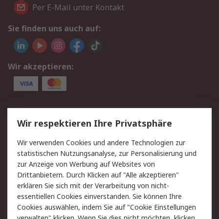
Per E-Mail unter Kontakt
Sie finden uns auch auf:
Wir akzeptieren:
Service
Wir respektieren Ihre Privatsphäre
Value Added Services
Lieferlösungen
Wir verwenden Cookies und andere Technologien zur
Rücksendungen
Kontakt
statistischen Nutzungsanalyse, zur Personalisierung und
Hilfe
Privatkunden
zur Anzeige von Werbung auf Websites von
Drittanbietern. Durch Klicken auf "Alle akzeptieren"
Rechtliches
erklären Sie sich mit der Verarbeitung von nicht-
essentiellen Cookies einverstanden. Sie können Ihre
AGB
Datenschutz
Cookies auswählen, indem Sie auf "Cookie Einstellungen
Cookie-Richtlinie
Zahlungsbedingungen
verwalten" klicken. Wenn Sie dies nicht möchten, klicken