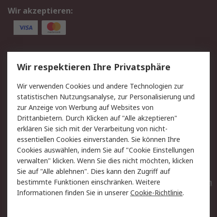
Wir akzeptieren:
Service
Wir respektieren Ihre Privatsphäre
Value Added Services
Lieferlösungen
Wir verwenden Cookies und andere Technologien zur
Rücksendungen
Kontakt
statistischen Nutzungsanalyse, zur Personalisierung und
Hilfe
Privatkunden
zur Anzeige von Werbung auf Websites von
Drittanbietern. Durch Klicken auf "Alle akzeptieren"
Rechtliches
erklären Sie sich mit der Verarbeitung von nicht-
essentiellen Cookies einverstanden. Sie können Ihre
AGB
Datenschutz
Cookies auswählen, indem Sie auf "Cookie Einstellungen
Cookie-Richtlinie
Zahlungsbedingungen
verwalten" klicken. Wenn Sie dies nicht möchten, klicken
Copyright/Impressum
Entsorgung
Sie auf "Alle ablehnen". Dies kann den Zugriff auf
Elektrogeräte/Batterien
bestimmte Funktionen einschränken. Weitere
Informationen finden Sie in unserer
Cookie-Richtlinie
.
Über RS