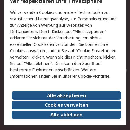
Wir respektieren Ihre Privatsphäre
Value Added Services
Lieferlösungen
Wir verwenden Cookies und andere Technologien zur
Rücksendungen
Kontakt
statistischen Nutzungsanalyse, zur Personalisierung und
Hilfe
Privatkunden
zur Anzeige von Werbung auf Websites von
Drittanbietern. Durch Klicken auf "Alle akzeptieren"
Rechtliches
erklären Sie sich mit der Verarbeitung von nicht-
essentiellen Cookies einverstanden. Sie können Ihre
AGB
Datenschutz
Cookies auswählen, indem Sie auf "Cookie Einstellungen
Cookie-Richtlinie
Zahlungsbedingungen
verwalten" klicken. Wenn Sie dies nicht möchten, klicken
Copyright/Impressum
Entsorgung
Sie auf "Alle ablehnen". Dies kann den Zugriff auf
Elektrogeräte/Batterien
bestimmte Funktionen einschränken. Weitere
Informationen finden Sie in unserer
Cookie-Richtlinie
.
Über RS
Alle akzeptieren
Unternehmen
RS weltweit
Karriere bei RS
Nachhaltigkeit
Cookies verwalten
Qualität/Umwelt/Zertifikate
Presse-Center
Alle ablehnen
Event-Center