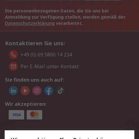
Die personenbezogenen Daten, die Sie uns bei
Anmeldung zur Verfügung stellen, werden gemäß der
Datenschutzerklärung
verarbeitet.
Kontaktieren Sie uns:
+49 (0) 69 5800 14 234
Per E-Mail unter Kontakt
Sie finden uns auch auf:
Wir akzeptieren:
Service