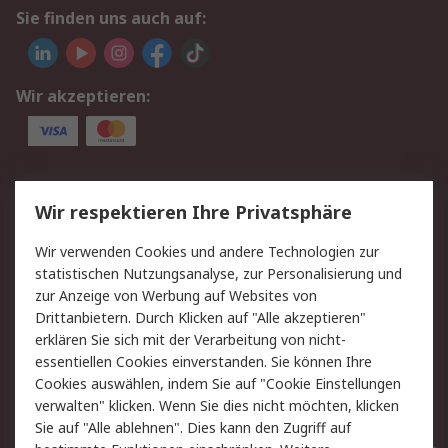
Sie finden uns auch auf:
Wir akzeptieren:
Service
Wir respektieren Ihre Privatsphäre
Value Added Services
Lieferlösungen
Wir verwenden Cookies und andere Technologien zur
Rücksendungen
Kontakt
statistischen Nutzungsanalyse, zur Personalisierung und
Hilfe
Privatkunden
zur Anzeige von Werbung auf Websites von
Drittanbietern. Durch Klicken auf "Alle akzeptieren"
Rechtliches
erklären Sie sich mit der Verarbeitung von nicht-
essentiellen Cookies einverstanden. Sie können Ihre
AGB
Datenschutz
Cookies auswählen, indem Sie auf "Cookie Einstellungen
Cookie-Richtlinie
Zahlungsbedingungen
verwalten" klicken. Wenn Sie dies nicht möchten, klicken
Copyright/Impressum
Entsorgung
Sie auf "Alle ablehnen". Dies kann den Zugriff auf