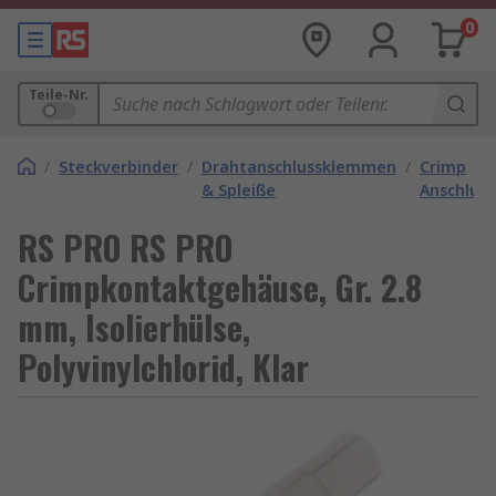
0
Teile-Nr.
/
Steckverbinder
/
Drahtanschlussklemmen
/
Crimp
& Spleiße
Anschlus
RS PRO RS PRO
Crimpkontaktgehäuse, Gr. 2.8
mm, Isolierhülse,
Polyvinylchlorid, Klar