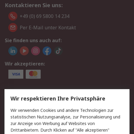
Kontaktieren Sie uns:
+49 (0) 69 5800 14 234
Per E-Mail unter Kontakt
Sie finden uns auch auf:
Wir akzeptieren:
Service
Wir respektieren Ihre Privatsphäre
Value Added Services
Lieferlösungen
Wir verwenden Cookies und andere Technologien zur
Rücksendungen
Kontakt
statistischen Nutzungsanalyse, zur Personalisierung und
Hilfe
Privatkunden
zur Anzeige von Werbung auf Websites von
Drittanbietern. Durch Klicken auf "Alle akzeptieren"