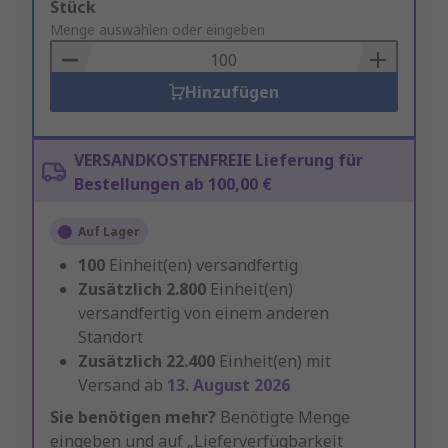
Add
Stück
to
Menge auswählen oder eingeben
Basket
Hinzufügen
VERSANDKOSTENFREIE Lieferung für
Bestellungen ab 100,00 €
Auf Lager
100
Einheit(en) versandfertig
Zusätzlich
2.800
Einheit(en)
versandfertig von einem anderen
Standort
Zusätzlich
22.400
Einheit(en) mit
Versand ab
13. August 2026
Sie benötigen mehr?
Benötigte Menge
eingeben und auf „Lieferverfügbarkeit