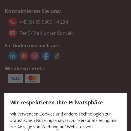
Kontaktieren Sie uns:
+49 (0) 69 5800 14 234
Per E-Mail unter Kontakt
Sie finden uns auch auf:
Wir akzeptieren:
Service
Wir respektieren Ihre Privatsphäre
Value Added Services
Lieferlösungen
Wir verwenden Cookies und andere Technologien zur
Rücksendungen
Kontakt
statistischen Nutzungsanalyse, zur Personalisierung und
Hilfe
Privatkunden
zur Anzeige von Werbung auf Websites von