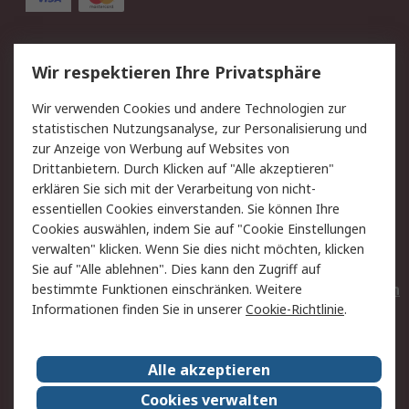
Service
Wir respektieren Ihre Privatsphäre
Value Added Services
Lieferlösungen
Wir verwenden Cookies und andere Technologien zur
Rücksendungen
Kontakt
statistischen Nutzungsanalyse, zur Personalisierung und
Hilfe
Privatkunden
zur Anzeige von Werbung auf Websites von
Drittanbietern. Durch Klicken auf "Alle akzeptieren"
Rechtliches
erklären Sie sich mit der Verarbeitung von nicht-
essentiellen Cookies einverstanden. Sie können Ihre
AGB
Datenschutz
Cookies auswählen, indem Sie auf "Cookie Einstellungen
Cookie-Richtlinie
Zahlungsbedingungen
verwalten" klicken. Wenn Sie dies nicht möchten, klicken
Copyright/Impressum
Entsorgung
Sie auf "Alle ablehnen". Dies kann den Zugriff auf
Elektrogeräte/Batterien
bestimmte Funktionen einschränken. Weitere
Informationen finden Sie in unserer
Cookie-Richtlinie
.
Über RS
Alle akzeptieren
Unternehmen
RS weltweit
Karriere bei RS
Nachhaltigkeit
Cookies verwalten