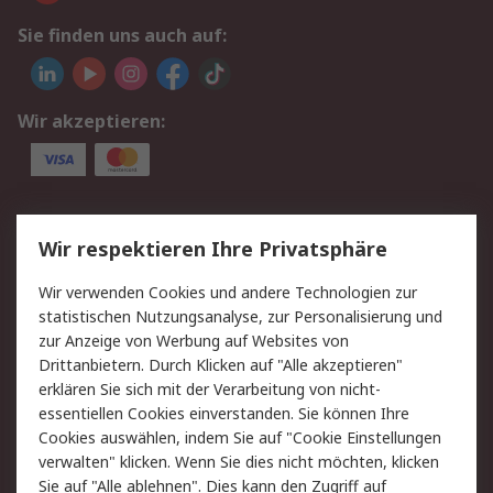
Sie finden uns auch auf:
Wir akzeptieren:
Service
Wir respektieren Ihre Privatsphäre
Value Added Services
Lieferlösungen
Wir verwenden Cookies und andere Technologien zur
Rücksendungen
Kontakt
statistischen Nutzungsanalyse, zur Personalisierung und
Hilfe
Privatkunden
zur Anzeige von Werbung auf Websites von
Drittanbietern. Durch Klicken auf "Alle akzeptieren"
Rechtliches
erklären Sie sich mit der Verarbeitung von nicht-
essentiellen Cookies einverstanden. Sie können Ihre
AGB
Datenschutz
Cookies auswählen, indem Sie auf "Cookie Einstellungen
Cookie-Richtlinie
Zahlungsbedingungen
verwalten" klicken. Wenn Sie dies nicht möchten, klicken
Copyright/Impressum
Entsorgung
Sie auf "Alle ablehnen". Dies kann den Zugriff auf