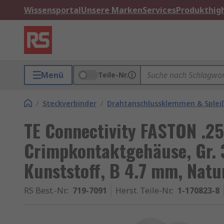
Wissensportal
Unsere Marken
Services
Produkthigh
Menü
Teile-Nr.
/
Steckverbinder
/
Drahtanschlussklemmen & Splei
TE Connectivity FASTON .2
Crimpkontaktgehäuse, Gr. 
Kunststoff, B 4.7 mm, Natur
RS Best.-Nr.
:
719-7091
Herst. Teile-Nr.
:
1-170823-8