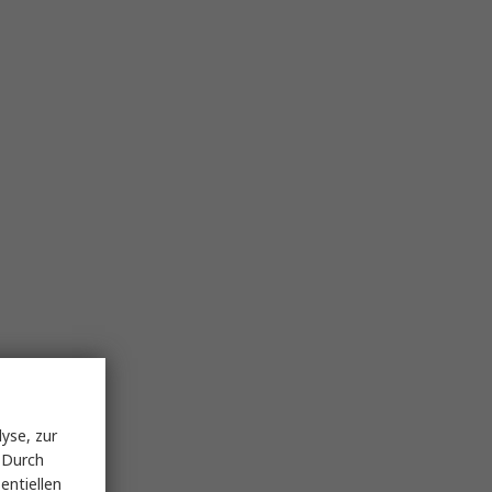
yse, zur
 Durch
entiellen