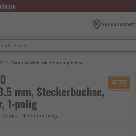
lights
Sendungsverf
ße
/
Crimp Anschlussklemmengehäuse
50
3.5 mm, Steckerbuchse,
, 1-polig
Marke
:
TE Connectivity