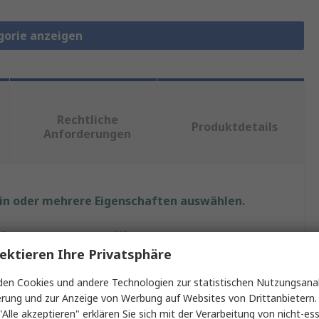
gorie anzeigen
Rechtliche
Produktdetails
Anforderungen
ein oder mehrere Eigenschaften auswählen.
ft
Wert
ektieren Ihre Privatsphäre
TE Connectivity
en Cookies und andere Technologien zur statistischen Nutzungsanal
p
Steckerbuchse
erung und zur Anzeige von Werbung auf Websites von Drittanbietern.
"Alle akzeptieren" erklären Sie sich mit der Verarbeitung von nicht-ess