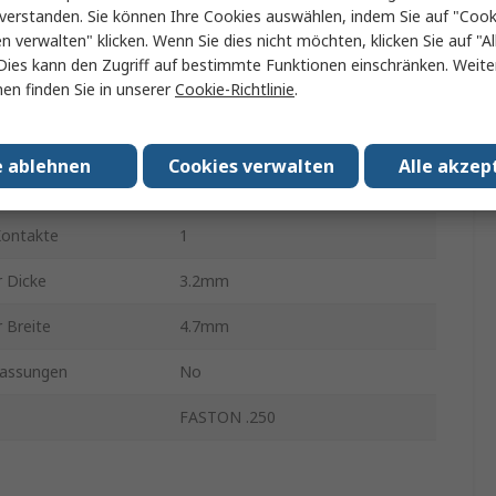
Crimpkontaktgehäuse
verstanden. Sie können Ihre Cookies auswählen, indem Sie auf "Cook
en verwalten" klicken. Wenn Sie dies nicht möchten, klicken Sie auf "Al
r Größe
3.5 mm
Dies kann den Zugriff auf bestimmte Funktionen einschränken. Weite
en finden Sie in unserer
Cookie-Richtlinie
.
erial
Kunststoff
27mm
e ablehnen
Cookies verwalten
Alle akzep
Natur
Kontakte
1
r Dicke
3.2mm
 Breite
4.7mm
assungen
No
FASTON .250