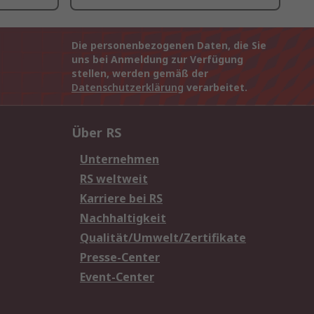
Die personenbezogenen Daten, die Sie
uns bei Anmeldung zur Verfügung
stellen, werden gemäß der
Datenschutzerklärung
verarbeitet.
Über RS
Unternehmen
RS weltweit
Karriere bei RS
Nachhaltigkeit
Qualität/Umwelt/Zertifikate
Presse-Center
Event-Center