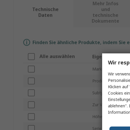
Mehr Infos
Technische
und
Daten
technische
Dokumente
Finden Sie ähnliche Produkte, indem Sie 
Alle auswählen
Eigenschaft
Wir resp
Marke
Wir verwend
Personalisi
Produkt Typ
Klicken auf 
Subtyp
Cookies ein
Einstellung
Zur Verwendung mi
ablehnen". 
Information
Höhensicher
Serie