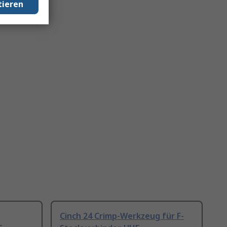
tieren
Cinch 24 Crimp-Werkzeug für F-