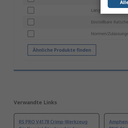
All
Länge
Einstellbare Ratsch
Normen/Zulassung
Ähnliche Produkte finden
Verwandte Links
RS PRO V4178 Crimp-Werkzeug
Ampheno