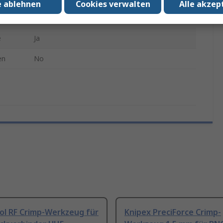
e ablehnen
Cookies verwalten
Alle akzep
220mm
e
Ja
en
No
l RF Crimp-Werkzeug für
Knipex PreciForce Crimp-