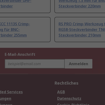
ckverbinder UHF-
Werkzeug 1.5 mm für BN
rbinder
Steckverbinder 220mm
KCC 1113S Crimp-
RS PRO Crimp-Werkzeug 
g für BNC-
RG58-Steckverbinder TN
rbinder 255mm
Steckverbinder, 210mm
E-Mail-Anschrift
Anmelden
Rechtliches
ded Services
AGB
sungen
Datenschutz