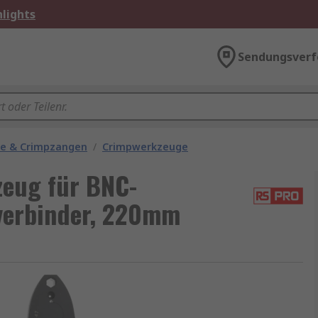
lights
Sendungsverf
ge & Crimpzangen
/
Crimpwerkzeuge
eug für BNC-
verbinder, 220mm