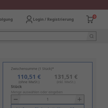
0
olgung
Login / Registrierung
Zwischensumme (1 Stück)*
110,51 €
131,51 €
(ohne MwSt.)
(inkl. MwSt.)
Add
Stück
to
Menge auswählen oder eingeben
Basket