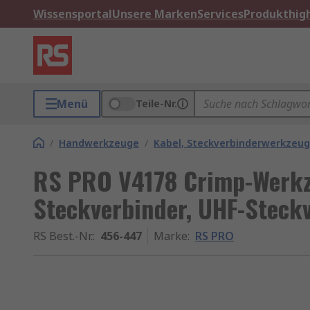
Wissensportal
Unsere Marken
Services
Produkthigh
Menü
Teile-Nr.
/
Handwerkzeuge
/
Kabel, Steckverbinderwerkzeu
RS PRO V4178 Crimp-Werkz
Steckverbinder, UHF-Steck
RS Best.-Nr.
:
456-447
Marke
:
RS PRO