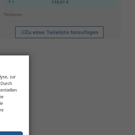
1 +
110,51 €
*Richtpreis
Zu einer Teileliste hinzufügen
yse, zur
 Durch
entiellen
ie
le
re