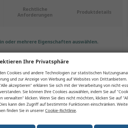
Rechtliche
Produktdetails
Anforderungen
ein oder mehrere Eigenschaften auswählen.
Wert
ektieren Ihre Privatsphäre
RS PRO
en Cookies und andere Technologien zur statistischen Nutzungsanal
erung und zur Anzeige von Werbung auf Websites von Drittanbietern.
Crimp-Werkzeug
"Alle akzeptieren" erklären Sie sich mit der Verarbeitung von nicht-ess
Crimpzange
verstanden. Sie können Ihre Cookies auswählen, indem Sie auf "Cook
en verwalten" klicken. Wenn Sie dies nicht möchten, klicken Sie auf "Al
t
BNC-Steckverbinder, UHF-Steckverbinder
Dies kann den Zugriff auf bestimmte Funktionen einschränken. Weite
en finden Sie in unserer
Cookie-Richtlinie
.
Schließer (NO)
V4178