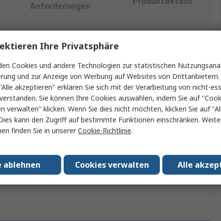
Produktdetails
Anforderungen
ektieren Ihre Privatsphäre
ein oder mehrere Eigenschaften auswählen.
en Cookies und andere Technologien zur statistischen Nutzungsanal
enschaft
Wert
erung und zur Anzeige von Werbung auf Websites von Drittanbietern.
"Alle akzeptieren" erklären Sie sich mit der Verarbeitung von nicht-ess
ke
Knipex
verstanden. Sie können Ihre Cookies auswählen, indem Sie auf "Cook
en verwalten" klicken. Wenn Sie dies nicht möchten, klicken Sie auf "Al
ukt Typ
Crimp-Werkzeug
Dies kann den Zugriff auf bestimmte Funktionen einschränken. Weite
en finden Sie in unserer
Cookie-Richtlinie
.
nsicher
Schließer (NO)
e
195mm
e ablehnen
Cookies verwalten
Alle akzep