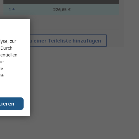
1 +
226,65 €
*Richtpreis
Zu einer Teileliste hinzufügen
yse, zur
 Durch
entiellen
ie
le
re
tieren