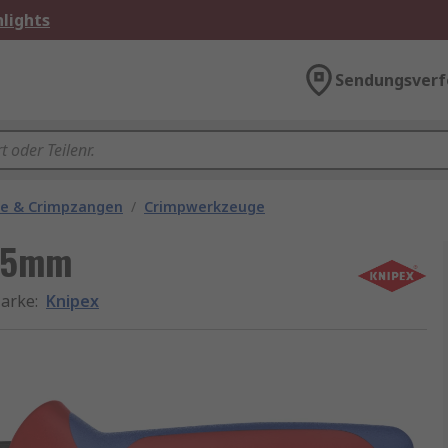
lights
Sendungsverf
ge & Crimpzangen
/
Crimpwerkzeuge
195mm
arke
:
Knipex