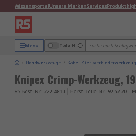
Wissensportal
Unsere Marken
Services
Produkthigh
Menü
Teile-Nr.
/
Handwerkzeuge
/
Kabel, Steckverbinderwerkzeu
Knipex Crimp-Werkzeug, 
RS Best.-Nr.
:
222-4810
Herst. Teile-Nr.
:
97 52 20
M