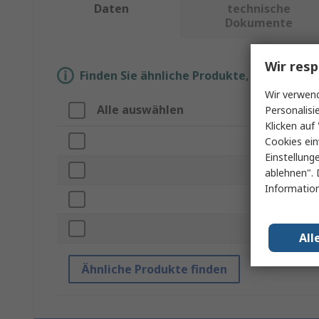
Daten
technische
Dokumente
Wir resp
Finden Sie ähnliche Produkte, indem Sie 
Wir verwend
Alle auswählen
Eig
Personalisi
Klicken auf 
Mar
Cookies ein
Einstellung
Prod
ablehnen". 
Information
Höhe
Läng
All
Ähnliche Produkte finden