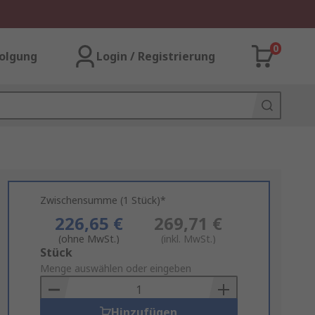
0
olgung
Login / Registrierung
Zwischensumme (1 Stück)*
226,65 €
269,71 €
(ohne MwSt.)
(inkl. MwSt.)
Add
Stück
to
Menge auswählen oder eingeben
Basket
Hinzufügen