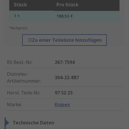
Stück
Pro Stück
1 +
188,53 €
*Richtpreis
Zu einer Teileliste hinzufügen
RS Best.-Nr.
:
267-7594
Distrelec-
304-22-887
Artikelnummer
:
Herst. Teile-Nr.
:
97 52 23
Marke
:
Knipex
Technische Daten