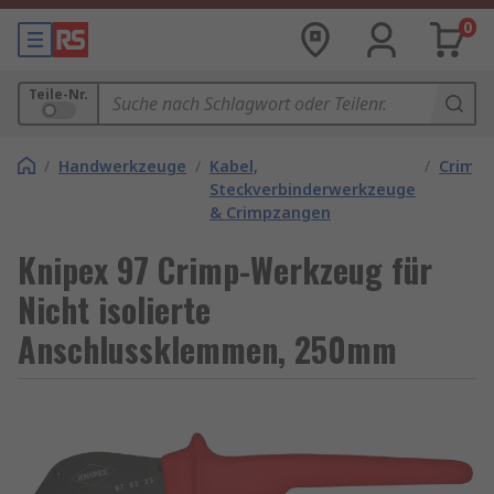
0
Teile-Nr.
/
Handwerkzeuge
/
Kabel,
/
Crimp
Steckverbinderwerkzeuge
& Crimpzangen
Knipex 97 Crimp-Werkzeug für
Nicht isolierte
Anschlussklemmen, 250mm