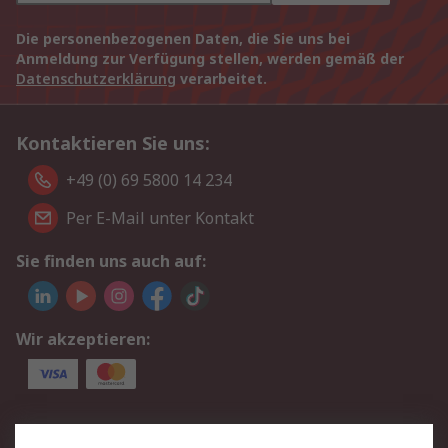
Die personenbezogenen Daten, die Sie uns bei
Anmeldung zur Verfügung stellen, werden gemäß der
Datenschutzerklärung
verarbeitet.
Kontaktieren Sie uns:
+49 (0) 69 5800 14 234
Per E-Mail unter Kontakt
Sie finden uns auch auf:
Wir akzeptieren:
Service