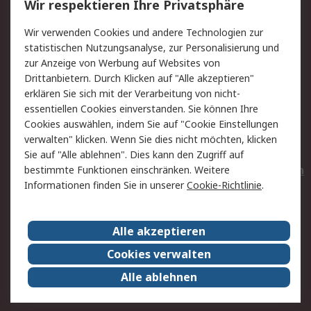
Wir respektieren Ihre Privatsphäre
Value Added Services
Lieferlösungen
Wir verwenden Cookies und andere Technologien zur
Rücksendungen
Kontakt
statistischen Nutzungsanalyse, zur Personalisierung und
Hilfe
Privatkunden
zur Anzeige von Werbung auf Websites von
Drittanbietern. Durch Klicken auf "Alle akzeptieren"
Rechtliches
erklären Sie sich mit der Verarbeitung von nicht-
essentiellen Cookies einverstanden. Sie können Ihre
AGB
Datenschutz
Cookies auswählen, indem Sie auf "Cookie Einstellungen
Cookie-Richtlinie
Zahlungsbedingungen
verwalten" klicken. Wenn Sie dies nicht möchten, klicken
Copyright/Impressum
Entsorgung
Sie auf "Alle ablehnen". Dies kann den Zugriff auf
Elektrogeräte/Batterien
bestimmte Funktionen einschränken. Weitere
Informationen finden Sie in unserer
Cookie-Richtlinie
.
Über RS
Alle akzeptieren
Unternehmen
RS weltweit
Karriere bei RS
Nachhaltigkeit
Cookies verwalten
Qualität/Umwelt/Zertifikate
Presse-Center
Alle ablehnen
Event-Center