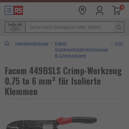
0
Teile-Nr.
/
Handwerkzeuge
/
Kabel,
/
Crimp
Steckverbinderwerkzeuge
& Crimpzangen
Facom 449BSLS Crimp-Werkzeug
0.75 to 6 mm² für Isolierte
Klemmen