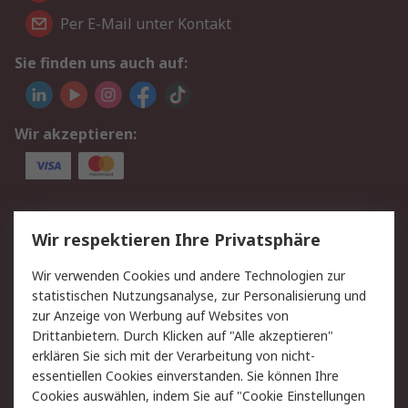
Per E-Mail unter Kontakt
Sie finden uns auch auf:
Wir akzeptieren:
Service
Wir respektieren Ihre Privatsphäre
Value Added Services
Lieferlösungen
Wir verwenden Cookies und andere Technologien zur
Rücksendungen
Kontakt
statistischen Nutzungsanalyse, zur Personalisierung und
Hilfe
Privatkunden
zur Anzeige von Werbung auf Websites von
Drittanbietern. Durch Klicken auf "Alle akzeptieren"
Rechtliches
erklären Sie sich mit der Verarbeitung von nicht-
essentiellen Cookies einverstanden. Sie können Ihre
AGB
Datenschutz
Cookies auswählen, indem Sie auf "Cookie Einstellungen