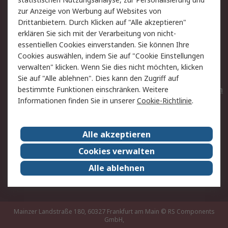
Hilfe
Privatkunden
zur Anzeige von Werbung auf Websites von
Drittanbietern. Durch Klicken auf "Alle akzeptieren"
Rechtliches
erklären Sie sich mit der Verarbeitung von nicht-
essentiellen Cookies einverstanden. Sie können Ihre
AGB
Datenschutz
Cookies auswählen, indem Sie auf "Cookie Einstellungen
Cookie-Richtlinie
Zahlungsbedingungen
verwalten" klicken. Wenn Sie dies nicht möchten, klicken
Copyright/Impressum
Entsorgung
Sie auf "Alle ablehnen". Dies kann den Zugriff auf
Elektrogeräte/Batterien
bestimmte Funktionen einschränken. Weitere
Informationen finden Sie in unserer
Cookie-Richtlinie
.
Über RS
Alle akzeptieren
Unternehmen
RS weltweit
Karriere bei RS
Nachhaltigkeit
Cookies verwalten
Qualität/Umwelt/Zertifikate
Presse-Center
Alle ablehnen
Event-Center
Mainzer Landstraße 180, 60327 Frankfurt am Main
© RS Components
GmbH,