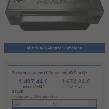
Alle Sub-D Adapter anzeigen
Zwischensumme (1 Beutel mit 40 Stück)*
1.407,44 €
1.674,84 €
(ohne MwSt.)
(inkl. MwSt.)
Add
Stück
to
Menge auswählen oder eingeben
Basket