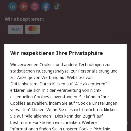
Wir akzeptieren:
Service
Wir respektieren Ihre Privatsphäre
Value Added Services
Lieferlösungen
Wir verwenden Cookies und andere Technologien zur
Rücksendungen
Kontakt
statistischen Nutzungsanalyse, zur Personalisierung und
Hilfe
Privatkunden
zur Anzeige von Werbung auf Websites von
Drittanbietern. Durch Klicken auf "Alle akzeptieren"
Rechtliches
erklären Sie sich mit der Verarbeitung von nicht-
essentiellen Cookies einverstanden. Sie können Ihre
AGB
Datenschutz
Cookies auswählen, indem Sie auf "Cookie Einstellungen
Cookie-Richtlinie
Zahlungsbedingungen
verwalten" klicken. Wenn Sie dies nicht möchten, klicken
Copyright/Impressum
Entsorgung
Sie auf "Alle ablehnen". Dies kann den Zugriff auf
Elektrogeräte/Batterien
bestimmte Funktionen einschränken. Weitere
Informationen finden Sie in unserer
Cookie-Richtlinie
.