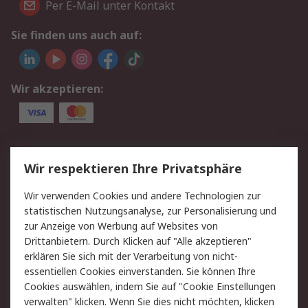
Per E-Mail unter Kontakt
Sie finden uns auch auf:
Wir akzeptieren:
Service
Wir respektieren Ihre Privatsphäre
Value Added Services
Lieferlösungen
Wir verwenden Cookies und andere Technologien zur
Rücksendungen
Kontakt
statistischen Nutzungsanalyse, zur Personalisierung und
Hilfe
Privatkunden
zur Anzeige von Werbung auf Websites von
Drittanbietern. Durch Klicken auf "Alle akzeptieren"
Rechtliches
erklären Sie sich mit der Verarbeitung von nicht-
essentiellen Cookies einverstanden. Sie können Ihre
AGB
Datenschutz
Cookies auswählen, indem Sie auf "Cookie Einstellungen
Cookie-Richtlinie
Zahlungsbedingungen
verwalten" klicken. Wenn Sie dies nicht möchten, klicken