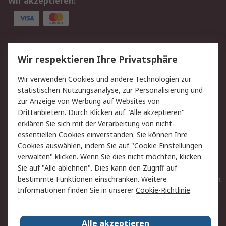
Wir akzeptieren:
Service
Wir respektieren Ihre Privatsphäre
Value Added Services
Lieferlösungen
Wir verwenden Cookies und andere Technologien zur
Rücksendungen
Kontakt
statistischen Nutzungsanalyse, zur Personalisierung und
Hilfe
Privatkunden
zur Anzeige von Werbung auf Websites von
Drittanbietern. Durch Klicken auf "Alle akzeptieren"
Rechtliches
erklären Sie sich mit der Verarbeitung von nicht-
essentiellen Cookies einverstanden. Sie können Ihre
AGB
Datenschutz
Cookies auswählen, indem Sie auf "Cookie Einstellungen
Cookie-Richtlinie
Zahlungsbedingungen
verwalten" klicken. Wenn Sie dies nicht möchten, klicken
Copyright/Impressum
Entsorgung
Sie auf "Alle ablehnen". Dies kann den Zugriff auf
Elektrogeräte/Batterien
bestimmte Funktionen einschränken. Weitere
Informationen finden Sie in unserer
Cookie-Richtlinie
.
Über RS
Alle akzeptieren
Unternehmen
RS weltweit