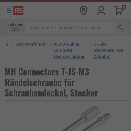
0
Teile-Nr.
/
Steckverbinder
/
USB D-Sub &
/
D-Sub-
Computer
Steckverbinder
Steckverbinder
Zubehör
MH Connectors T-JS-M3
Rändelschraube für
Schraubendeckel, Stecker