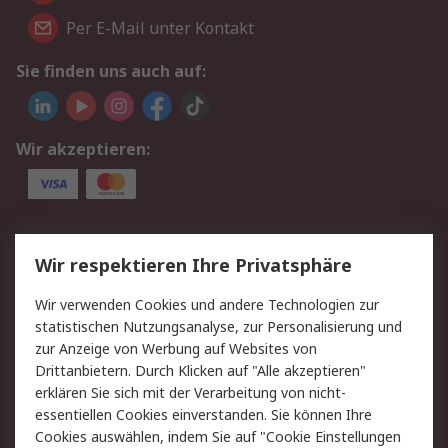
Per E-Mail unter Kontakt
Sie finden uns auch auf:
Wir akzeptieren:
Service
Wir respektieren Ihre Privatsphäre
Value Added Services
Lieferlösungen
Wir verwenden Cookies und andere Technologien zur
Rücksendungen
Kontakt
statistischen Nutzungsanalyse, zur Personalisierung und
Hilfe
Privatkunden
zur Anzeige von Werbung auf Websites von
Drittanbietern. Durch Klicken auf "Alle akzeptieren"
Rechtliches
erklären Sie sich mit der Verarbeitung von nicht-
essentiellen Cookies einverstanden. Sie können Ihre
AGB
Datenschutz
Cookies auswählen, indem Sie auf "Cookie Einstellungen