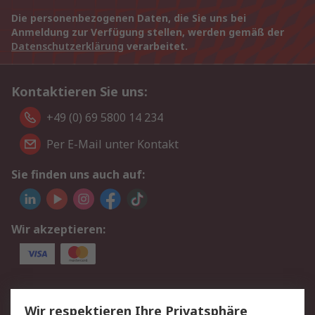
Die personenbezogenen Daten, die Sie uns bei
Anmeldung zur Verfügung stellen, werden gemäß der
Datenschutzerklärung
verarbeitet.
Kontaktieren Sie uns:
+49 (0) 69 5800 14 234
Per E-Mail unter Kontakt
Sie finden uns auch auf:
Wir akzeptieren:
Service
Wir respektieren Ihre Privatsphäre