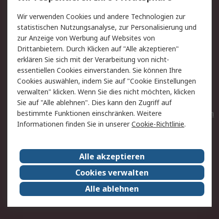
Value Added Services
Lieferlösungen
Wir verwenden Cookies und andere Technologien zur
Rücksendungen
Kontakt
statistischen Nutzungsanalyse, zur Personalisierung und
Hilfe
Privatkunden
zur Anzeige von Werbung auf Websites von
Drittanbietern. Durch Klicken auf "Alle akzeptieren"
Rechtliches
erklären Sie sich mit der Verarbeitung von nicht-
essentiellen Cookies einverstanden. Sie können Ihre
AGB
Datenschutz
Cookies auswählen, indem Sie auf "Cookie Einstellungen
Cookie-Richtlinie
Zahlungsbedingungen
verwalten" klicken. Wenn Sie dies nicht möchten, klicken
Copyright/Impressum
Entsorgung
Sie auf "Alle ablehnen". Dies kann den Zugriff auf
Elektrogeräte/Batterien
bestimmte Funktionen einschränken. Weitere
Informationen finden Sie in unserer
Cookie-Richtlinie
.
Über RS
Alle akzeptieren
Unternehmen
RS weltweit
Karriere bei RS
Nachhaltigkeit
Cookies verwalten
Qualität/Umwelt/Zertifikate
Presse-Center
Alle ablehnen
Event-Center