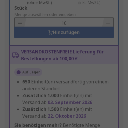
(ohne MwSt.)
(inkl. MwSt.)
Add
Stück
to
Menge auswählen oder eingeben
Basket
Hinzufügen
VERSANDKOSTENFREIE Lieferung für
Bestellungen ab 100,00 €
Auf Lager
650
Einheit(en) versandfertig von einem
anderen Standort
Zusätzlich
1.000
Einheit(en) mit
Versand ab
03. September 2026
Zusätzlich
1.500
Einheit(en) mit
Versand ab
22. Oktober 2026
Sie benötigen mehr?
Benötigte Menge