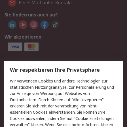
Per E-Mail unter Kontakt
Sie finden uns auch auf:
Wir akzeptieren:
Service
Wir respektieren Ihre Privatsphäre
Value Added Services
Lieferlösungen
Wir verwenden Cookies und andere Technologien zur
Rücksendungen
Kontakt
statistischen Nutzungsanalyse, zur Personalisierung und
Hilfe
Privatkunden
zur Anzeige von Werbung auf Websites von
Drittanbietern. Durch Klicken auf "Alle akzeptieren"
Rechtliches
erklären Sie sich mit der Verarbeitung von nicht-
essentiellen Cookies einverstanden. Sie können Ihre
AGB
Datenschutz
Cookies auswählen, indem Sie auf "Cookie Einstellungen
Cookie-Richtlinie
Zahlungsbedingungen
verwalten" klicken. Wenn Sie dies nicht möchten, klicken