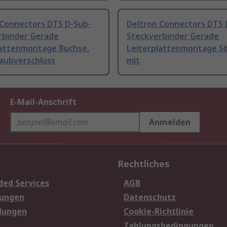
 Connectors DTS D-Sub-
Deltron Connectors DTS 
rbinder Gerade
Steckverbinder Gerade
lattenmontage Buchse,
Leiterplattenmontage St
raubverschluss
mit
E-Mail-Anschrift
Anmelden
Rechtliches
ded Services
AGB
sungen
Datenschutz
dungen
Cookie-Richtlinie
Zahlungsbedingungen