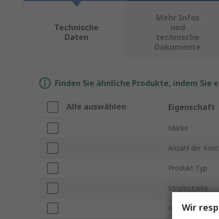
Mehr Infos
Technische
und
Daten
technische
Dokumente
Finden Sie ähnliche Produkte, indem Sie 
Alle auswählen
Eigenschaft
Marke
Anzahl der Kon
Produkt Typ
Stromstärke
Wir resp
Montageausric