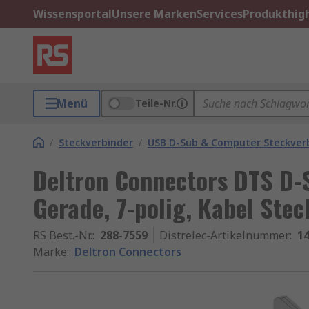
Wissensportal
Unsere Marken
Services
Produkthigh
Menü
Teile-Nr.
/
Steckverbinder
/
USB D-Sub & Computer Steckver
Deltron Connectors DTS D-
Gerade, 7-polig, Kabel Stec
RS Best.-Nr.
:
288-7559
Distrelec-Artikelnummer
:
14
Marke
:
Deltron Connectors