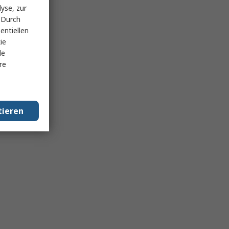
yse, zur
 Durch
entiellen
ie
le
re
tieren