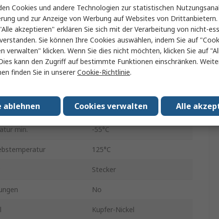
en Cookies und andere Technologien zur statistischen Nutzungsanal
Kabel
erung und zur Anzeige von Werbung auf Websites von Drittanbietern.
"Alle akzeptieren" erklären Sie sich mit der Verarbeitung von nicht-ess
 Gender
Stecker
verstanden. Sie können Ihre Cookies auswählen, indem Sie auf "Cook
hrauben
Kabel
en verwalten" klicken. Wenn Sie dies nicht möchten, klicken Sie auf "Al
Dies kann den Zugriff auf bestimmte Funktionen einschränken. Weite
l
Stahl
en finden Sie in unserer
Cookie-Richtlinie
.
125V
e ablehnen
Cookies verwalten
Alle akzep
Lötöse
atur min.
-55°C
ebstemperatur
125°C
Stecker
ungen
No
l
Kupfer-Nickel