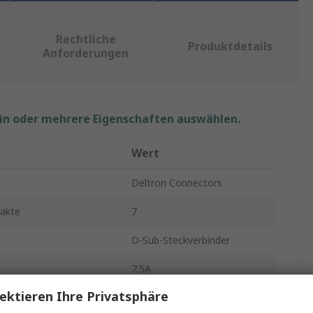
Rechtliche
Produktdetails
Anforderungen
ein oder mehrere Eigenschaften auswählen.
Wert
Deltron Connectors
takte
7
D-Sub-Steckverbinder
7.5A
ektieren Ihre Privatsphäre
htung
Gerade