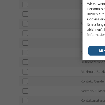
Wir verwend
Montageart
Personalisi
Klicken auf 
Steckverbinder
Cookies ein
Befestigungssc
Einstellung
ablehnen". 
Gehäusemateria
Information
Spannung
All
Anschlusstyp
Betriebstemper
Maximale Betri
Kontakt Gender
Normen/Zulass
Kontaktmateria