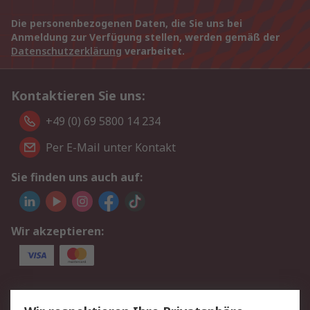
Die personenbezogenen Daten, die Sie uns bei
Anmeldung zur Verfügung stellen, werden gemäß der
Datenschutzerklärung
verarbeitet.
Kontaktieren Sie uns:
+49 (0) 69 5800 14 234
Per E-Mail unter Kontakt
Sie finden uns auch auf:
Wir akzeptieren:
Service