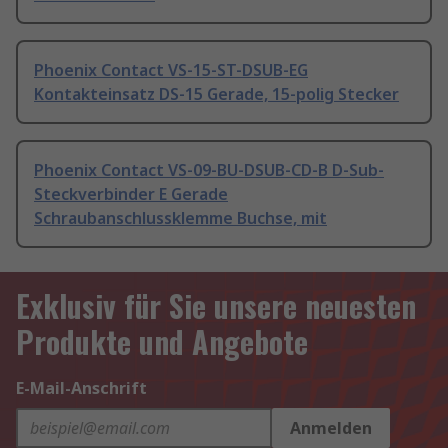
Phoenix Contact VS-15-ST-DSUB-EG
Kontakteinsatz DS-15 Gerade, 15-polig Stecker
Phoenix Contact VS-09-BU-DSUB-CD-B D-Sub-
Steckverbinder E Gerade
Schraubanschlussklemme Buchse, mit
Exklusiv für Sie unsere neuesten
Produkte und Angebote
E-Mail-Anschrift
Anmelden