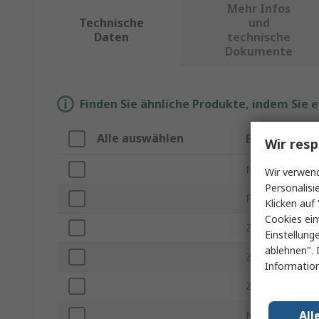
Mehr Infos
Technische
und
Daten
technische
Dokumente
Finden Sie ähnliche Produkte, indem Sie 
Alle auswählen
Eigenschaft
Wir resp
Marke
Wir verwend
Personalisi
Produkt Typ
Klicken auf 
Cookies ein
Zubehörtyp
Einstellung
ablehnen". 
Zur Verwendung
Information
Zulassung für 
All
Normen/Zulass