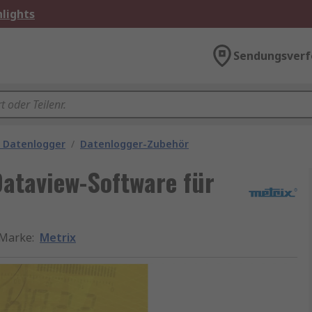
lights
Sendungsverf
 Datenlogger
/
Datenlogger-Zubehör
Dataview-Software für
Marke
:
Metrix