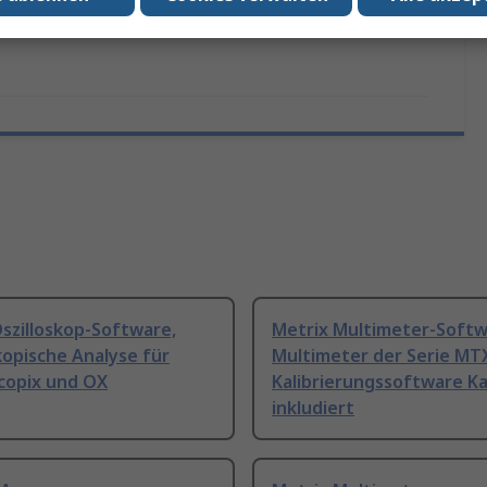
szilloskop-Software,
Metrix Multimeter-Softw
kopische Analyse für
Multimeter der Serie MT
copix und OX
Kalibrierungssoftware K
inkludiert