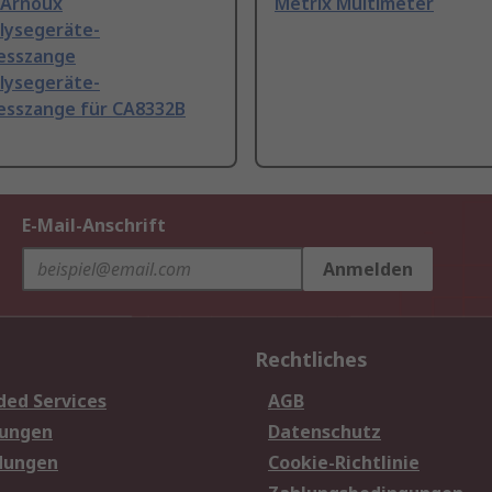
 Arnoux
Metrix Multimeter
lysegeräte-
esszange
lysegeräte-
sszange für CA8332B
E-Mail-Anschrift
Anmelden
Rechtliches
ded Services
AGB
sungen
Datenschutz
dungen
Cookie-Richtlinie