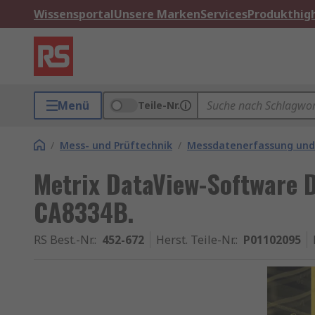
Wissensportal
Unsere Marken
Services
Produkthigh
Menü
Teile-Nr.
/
Mess- und Prüftechnik
/
Messdatenerfassung und
Metrix DataView-Software 
CA8334B.
RS Best.-Nr.
:
452-672
Herst. Teile-Nr.
:
P01102095