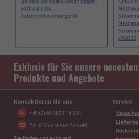
Elditest Software Datenlogger-
Chauvin
Software für
Netzana
Datenprotokolliergerät
Stromm
Netzana
Stromme
CA8335
Exklusiv für Sie unsere neuesten
Produkte und Angebote
Kontaktieren Sie uns:
Service
+49 (0) 69 5800 14 234
Value Ad
Lieferlö
Per E-Mail unter Kontakt
Rücksen
Sie finden uns auch auf: