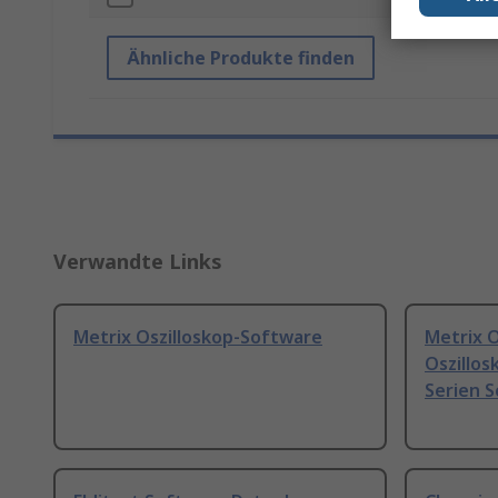
Ähnliche Produkte finden
Verwandte Links
Metrix Oszilloskop-Software
Metrix O
Oszillos
Serien S