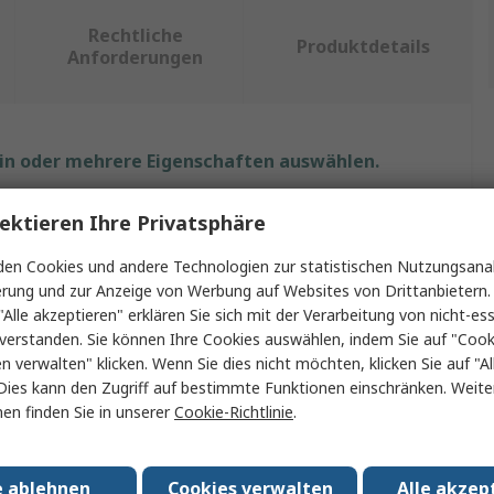
Rechtliche
Produktdetails
Anforderungen
ein oder mehrere Eigenschaften auswählen.
Wert
ektieren Ihre Privatsphäre
Metrix
en Cookies und andere Technologien zur statistischen Nutzungsanal
erung und zur Anzeige von Werbung auf Websites von Drittanbietern.
Dataview-Software
"Alle akzeptieren" erklären Sie sich mit der Verarbeitung von nicht-ess
verstanden. Sie können Ihre Cookies auswählen, indem Sie auf "Cook
DataView-Software
en verwalten" klicken. Wenn Sie dies nicht möchten, klicken Sie auf "Al
Dies kann den Zugriff auf bestimmte Funktionen einschränken. Weite
 mit
CA8334B.
en finden Sie in unserer
Cookie-Richtlinie
.
Gefahrenbereiche
Nein
e ablehnen
Cookies verwalten
Alle akzep
ungen
No