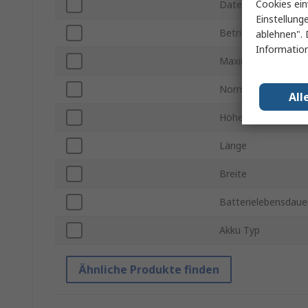
Cookies ein
Datenlogger-Typ
Einstellung
Betriebstemperatur
ablehnen". 
Information
Maximale Betriebs
Normen/Zulassung
All
Höhe
Länge
Breite
Batterielebensdaue
Akku Typ
Ähnliche Produkte finden