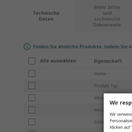
Mehr Infos
Technische
und
Daten
technische
Dokumente
Finden Sie ähnliche Produkte, indem Sie 
Alle auswählen
Eigenschaft
Marke
Produkt Typ
Modellnummer
Wir resp
Messparameter
Wir verwend
Personalisi
Schnittstellentyp
Klicken auf 