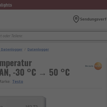
lights
Sendungsverf
 Datenlogger
/
Datenlogger
emperatur
LAN, -30 °C → 50 °C
Marke
:
Testo