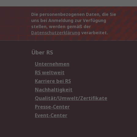
Die personenbezogenen Daten, die Sie
uns bei Anmeldung zur Verfügung
stellen, werden gemäß der
Datenschutzerklärung
verarbeitet.
Über RS
Unternehmen
RS weltweit
Karriere bei RS
Nachhaltigkeit
Qualität/Umwelt/Zertifikate
Presse-Center
Event-Center