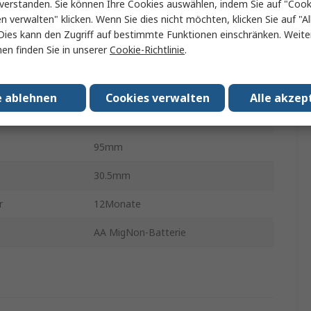
verstanden. Sie können Ihre Cookies auswählen, indem Sie auf "Cook
Temperatur
en verwalten" klicken. Wenn Sie dies nicht möchten, klicken Sie auf "Al
 min.
-30°C
Dies kann den Zugriff auf bestimmte Funktionen einschränken. Weite
en finden Sie in unserer
Cookie-Richtlinie
.
temperatur
50°C
en
EN 12830, HACCP International
e ablehnen
Cookies verwalten
Alle akzep
75mm
95mm
30.5mm
r
12Monate
AA MigNon-Batterie