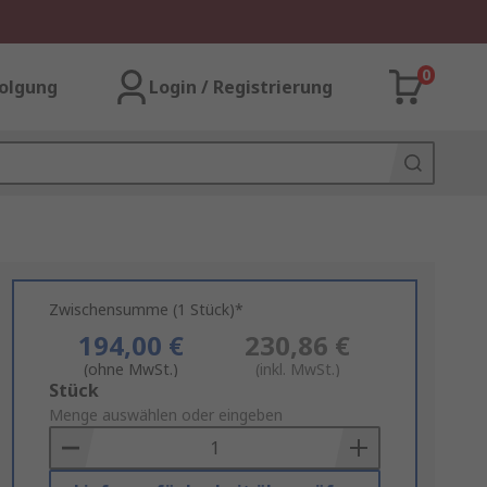
0
olgung
Login / Registrierung
Zwischensumme (1 Stück)*
194,00 €
230,86 €
(ohne MwSt.)
(inkl. MwSt.)
Add
Stück
to
Menge auswählen oder eingeben
Basket