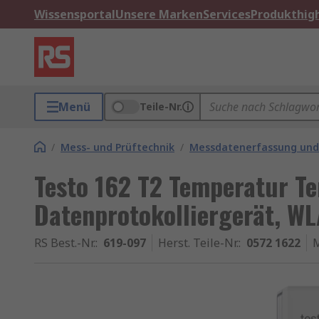
Wissensportal
Unsere Marken
Services
Produkthigh
Menü
Teile-Nr.
/
Mess- und Prüftechnik
/
Messdatenerfassung und
Testo 162 T2 Temperatur T
Datenprotokolliergerät, W
RS Best.-Nr.
:
619-097
Herst. Teile-Nr.
:
0572 1622