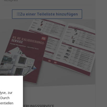
*Richtpreis
Zu einer Teileliste hinzufügen
yse, zur
 Durch
entiellen
RE-KALIBRIERUNGSSERVICE