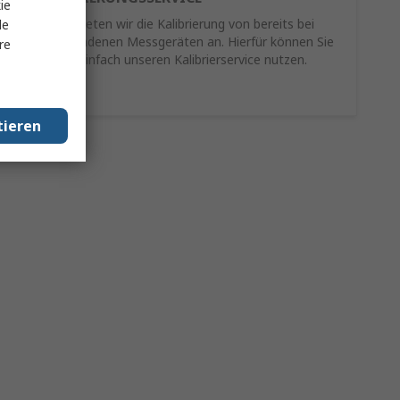
ie
Als Service bieten wir die Kalibrierung von bereits bei
le
Ihnen vorhandenen Messgeräten an. Hierfür können Sie
re
schnell und einfach unseren Kalibrierservice nutzen.
Mehr Infos
tieren