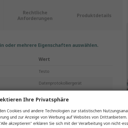
Rechtliche
Produktdetails
Anforderungen
ein oder mehrere Eigenschaften auswählen.
Wert
Testo
Datenprotokolliergerät
162 T2
ektieren Ihre Privatsphäre
Temperatur
en Cookies und andere Technologien zur statistischen Nutzungsanal
erung und zur Anzeige von Werbung auf Websites von Drittanbietern.
WLAN
"Alle akzeptieren" erklären Sie sich mit der Verarbeitung von nicht-ess