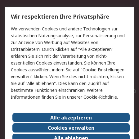
Service
Wir respektieren Ihre Privatsphäre
Value Added Services
Lieferlösungen
Wir verwenden Cookies und andere Technologien zur
Rücksendungen
Kontakt
statistischen Nutzungsanalyse, zur Personalisierung und
Hilfe
Privatkunden
zur Anzeige von Werbung auf Websites von
Drittanbietern. Durch Klicken auf "Alle akzeptieren"
Rechtliches
erklären Sie sich mit der Verarbeitung von nicht-
essentiellen Cookies einverstanden. Sie können Ihre
AGB
Datenschutz
Cookies auswählen, indem Sie auf "Cookie Einstellungen
Cookie-Richtlinie
Zahlungsbedingungen
verwalten" klicken. Wenn Sie dies nicht möchten, klicken
Copyright/Impressum
Entsorgung
Sie auf "Alle ablehnen". Dies kann den Zugriff auf
Elektrogeräte/Batterien
bestimmte Funktionen einschränken. Weitere
Informationen finden Sie in unserer
Cookie-Richtlinie
.
Über RS
Alle akzeptieren
Unternehmen
RS weltweit
Karriere bei RS
Nachhaltigkeit
Cookies verwalten
Qualität/Umwelt/Zertifikate
Presse-Center
Alle ablehnen