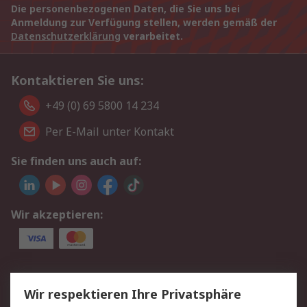
Die personenbezogenen Daten, die Sie uns bei
Anmeldung zur Verfügung stellen, werden gemäß der
Datenschutzerklärung
verarbeitet.
Kontaktieren Sie uns:
+49 (0) 69 5800 14 234
Per E-Mail unter Kontakt
Sie finden uns auch auf:
Wir akzeptieren:
Service
Wir respektieren Ihre Privatsphäre
Value Added Services
Lieferlösungen