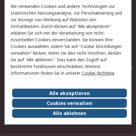
Wir verwenden Cookies und andere Technologien zur
Rücksendungen
Kontakt
statistischen Nutzungsanalyse, zur Personalisierung und
Hilfe
Privatkunden
zur Anzeige von Werbung auf Websites von
Drittanbietern. Durch Klicken auf "Alle akzeptieren"
Rechtliches
erklären Sie sich mit der Verarbeitung von nicht-
essentiellen Cookies einverstanden. Sie können Ihre
AGB
Datenschutz
Cookies auswählen, indem Sie auf "Cookie Einstellungen
Cookie-Richtlinie
Zahlungsbedingungen
verwalten" klicken. Wenn Sie dies nicht möchten, klicken
Copyright/Impressum
Entsorgung
Sie auf "Alle ablehnen". Dies kann den Zugriff auf
Elektrogeräte/Batterien
bestimmte Funktionen einschränken. Weitere
Informationen finden Sie in unserer
Cookie-Richtlinie
.
Über RS
Alle akzeptieren
Unternehmen
RS weltweit
Karriere bei RS
Nachhaltigkeit
Cookies verwalten
Qualität/Umwelt/Zertifikate
Presse-Center
Alle ablehnen
Event-Center