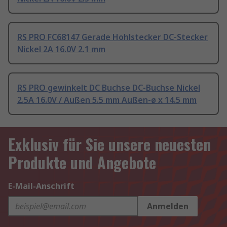
RS PRO FC68147 Gerade Hohlstecker DC-Stecker
Nickel 2A 16.0V 2.1 mm
RS PRO gewinkelt DC Buchse DC-Buchse Nickel
2.5A 16.0V / Außen 5.5 mm Außen-ø x 14.5 mm
Exklusiv für Sie unsere neuesten
Produkte und Angebote
E-Mail-Anschrift
Anmelden