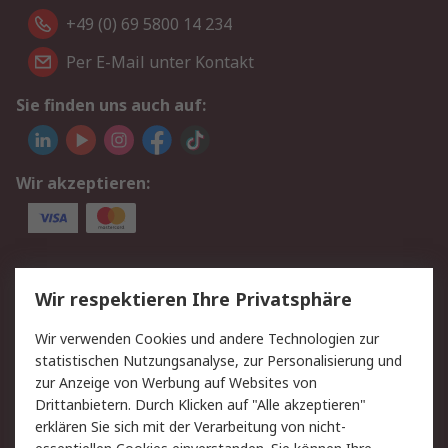
+49 (0) 69 5800 14 234
Per E-Mail unter Kontakt
Sie finden uns auch auf:
Wir akzeptieren:
Service
Wir respektieren Ihre Privatsphäre
Value Added Services
Lieferlösungen
Wir verwenden Cookies und andere Technologien zur
Rücksendungen
Kontakt
statistischen Nutzungsanalyse, zur Personalisierung und
Hilfe
Privatkunden
zur Anzeige von Werbung auf Websites von
Drittanbietern. Durch Klicken auf "Alle akzeptieren"
Rechtliches
erklären Sie sich mit der Verarbeitung von nicht-