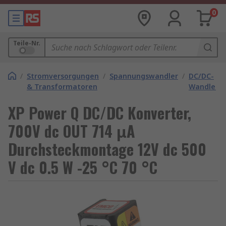
0
Teile-Nr.
/
Stromversorgungen
/
Spannungswandler
/
DC/DC-
& Transformatoren
Wandler
XP Power Q DC/DC Konverter,
700V dc OUT 714 μA
Durchsteckmontage 12V dc 500
V dc 0.5 W -25 °C 70 °C