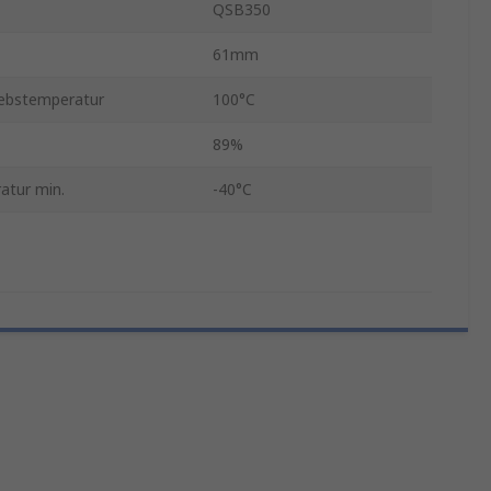
QSB350
61mm
iebstemperatur
100°C
89%
atur min.
-40°C