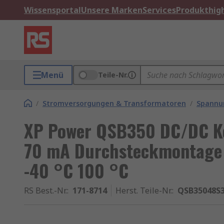
Wissensportal
Unsere Marken
Services
Produkthigh
Menü
Teile-Nr.
/
Stromversorgungen & Transformatoren
/
Spannu
XP Power QSB350 DC/DC Ko
70 mA Durchsteckmontage 
-40 °C 100 °C
RS Best.-Nr.
:
171-8714
Herst. Teile-Nr.
:
QSB35048S