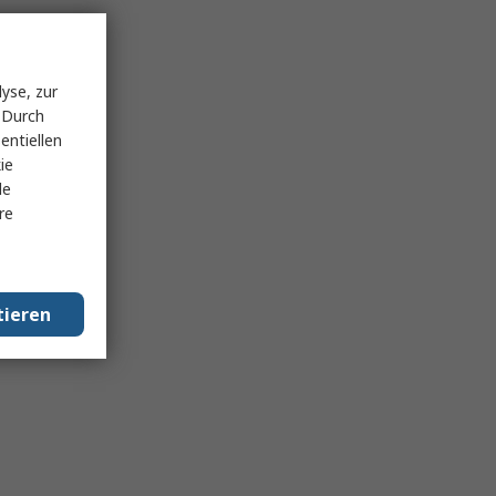
yse, zur
 Durch
entiellen
ie
le
re
tieren