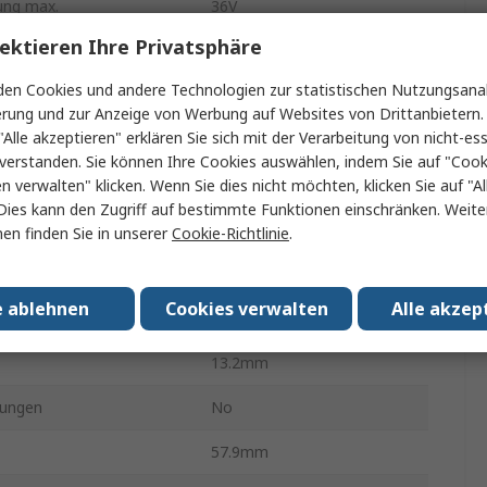
ung max.
36V
ektieren Ihre Privatsphäre
 1
70mA
en Cookies und andere Technologien zur statistischen Nutzungsanal
Durchsteckmontage
erung und zur Anzeige von Werbung auf Websites von Drittanbietern.
"Alle akzeptieren" erklären Sie sich mit der Verarbeitung von nicht-ess
658000h
verstanden. Sie können Ihre Cookies auswählen, indem Sie auf "Cook
gänge
1
en verwalten" klicken. Wenn Sie dies nicht möchten, klicken Sie auf "Al
Dies kann den Zugriff auf bestimmte Funktionen einschränken. Weite
nung
1.5kV dc
en finden Sie in unserer
Cookie-Richtlinie
.
SIP
e ablehnen
Cookies verwalten
Alle akzep
ng max.
350W
13.2mm
ungen
No
57.9mm