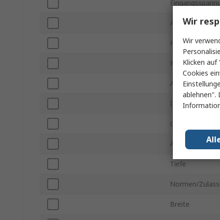
Eingangsspann
Wir resp
Ausgangsstrom
Wir verwend
Montageart
Personalisi
Klicken auf 
MTBF
Cookies ein
Anzahl der Aus
Einstellung
ablehnen". 
Isolationsspan
Information
Gehäusegröße
All
Ausgangsleistu
Tiefe
Normen/Zulass
Breite