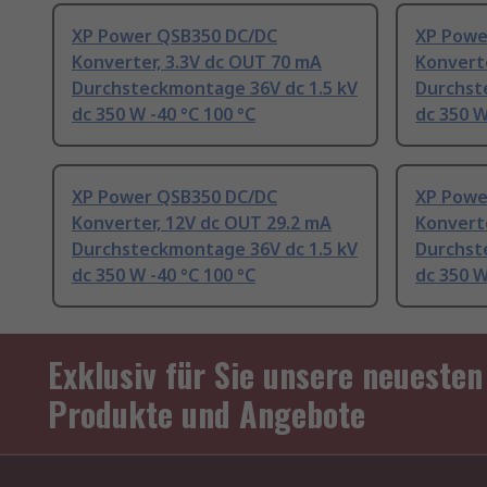
XP Power QSB350 DC/DC
XP Powe
Konverter, 3.3V dc OUT 70 mA
Konvert
Durchsteckmontage 36V dc 1.5 kV
Durchst
dc 350 W -40 °C 100 °C
dc 350 W
XP Power QSB350 DC/DC
XP Powe
Konverter, 12V dc OUT 29.2 mA
Konverte
Durchsteckmontage 36V dc 1.5 kV
Durchst
dc 350 W -40 °C 100 °C
dc 350 W
Exklusiv für Sie unsere neuesten
Produkte und Angebote