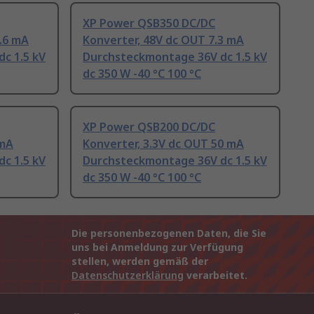
XP Power QSB350 DC/DC
.6 mA
Konverter, 48V dc OUT 7.3 mA
c 1.5 kV
Durchsteckmontage 36V dc 1.5 kV
dc 350 W -40 °C 100 °C
XP Power QSB200 DC/DC
 mA
Konverter, 3.3V dc OUT 50 mA
c 1.5 kV
Durchsteckmontage 36V dc 1.5 kV
dc 350 W -40 °C 100 °C
Die personenbezogenen Daten, die Sie
uns bei Anmeldung zur Verfügung
stellen, werden gemäß der
Datenschutzerklärung
verarbeitet.