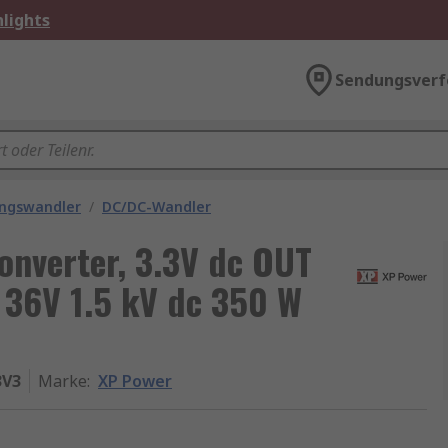
lights
Sendungsverf
ngswandler
/
DC/DC-Wandler
nverter, 3.3V dc OUT
36V 1.5 kV dc 350 W
3V3
Marke
:
XP Power