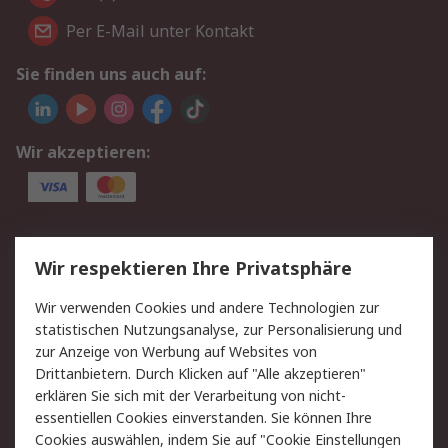
Per E-Mail unter Kontakt
Sie finden uns auch auf:
Wir akzeptieren:
Service
Wir respektieren Ihre Privatsphäre
Value Added Services
Lieferlösungen
Wir verwenden Cookies und andere Technologien zur
Rücksendungen
Kontakt
statistischen Nutzungsanalyse, zur Personalisierung und
Hilfe
Privatkunden
zur Anzeige von Werbung auf Websites von
Drittanbietern. Durch Klicken auf "Alle akzeptieren"
Rechtliches
erklären Sie sich mit der Verarbeitung von nicht-
essentiellen Cookies einverstanden. Sie können Ihre
AGB
Datenschutz
Cookies auswählen, indem Sie auf "Cookie Einstellungen