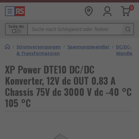
0
Teile-Nr.
/
Stromversorgungen
/
Spannungswandler
/
DC/DC-
& Transformatoren
Wandler
XP Power DTE10 DC/DC
Konverter, 12V dc OUT 0.83 A
Chassis 75V dc 3000 V dc -40 °C
105 °C