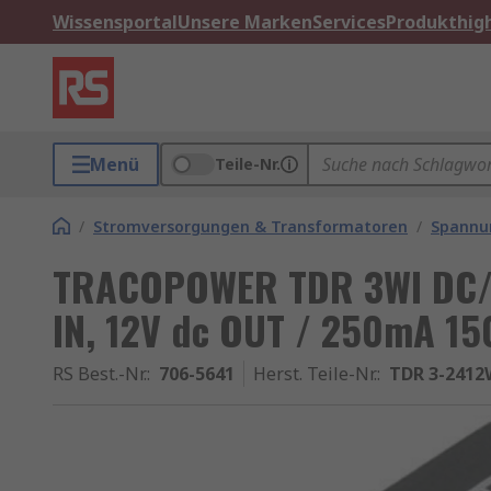
Wissensportal
Unsere Marken
Services
Produkthigh
Menü
Teile-Nr.
/
Stromversorgungen & Transformatoren
/
Spannu
TRACOPOWER TDR 3WI DC/D
IN, 12V dc OUT / 250mA 15
RS Best.-Nr.
:
706-5641
Herst. Teile-Nr.
:
TDR 3-2412