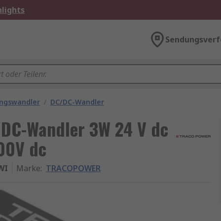
lights
Sendungsverf
ngswandler
/
DC/DC-Wandler
C-Wandler 3W 24 V dc
00V dc
WI
Marke
:
TRACOPOWER