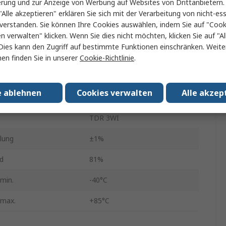
erung und zur Anzeige von Werbung auf Websites von Drittanbietern.
"Alle akzeptieren" erklären Sie sich mit der Verarbeitung von nicht-ess
Ausgänge
1
verstanden. Sie können Ihre Cookies auswählen, indem Sie auf "Cook
DIP 14
en verwalten" klicken. Wenn Sie dies nicht möchten, klicken Sie auf "Al
Dies kann den Zugriff auf bestimmte Funktionen einschränken. Weite
pannung
1500V dc
en finden Sie in unserer
Cookie-Richtlinie
.
8.45mm
e ablehnen
Cookies verwalten
Alle akzep
18.9mm
TDR 3WI
lung
±1%
d
81%
min.
-40°C
 max.
+85°C