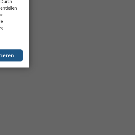
 Durch
entiellen
ie
le
re
tieren