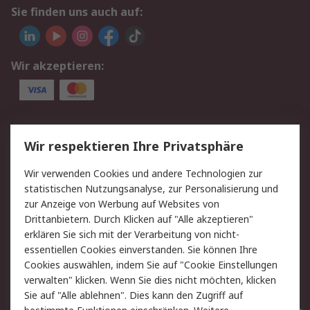
Sie finden uns auch auf:
Wir akzeptieren:
Service
Wir respektieren Ihre Privatsphäre
Value Added Services
Lieferlösungen
Wir verwenden Cookies und andere Technologien zur
Rücksendungen
Kontakt
statistischen Nutzungsanalyse, zur Personalisierung und
Hilfe
Privatkunden
zur Anzeige von Werbung auf Websites von
Drittanbietern. Durch Klicken auf "Alle akzeptieren"
Rechtliches
erklären Sie sich mit der Verarbeitung von nicht-
essentiellen Cookies einverstanden. Sie können Ihre
AGB
Datenschutz
Cookies auswählen, indem Sie auf "Cookie Einstellungen
Cookie-Richtlinie
Zahlungsbedingungen
verwalten" klicken. Wenn Sie dies nicht möchten, klicken
Copyright/Impressum
Entsorgung
Sie auf "Alle ablehnen". Dies kann den Zugriff auf