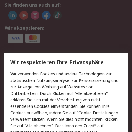
Sie finden uns auch auf:
Wir akzeptieren:
Service
Wir respektieren Ihre Privatsphäre
Value Added Services
Lieferlösungen
Wir verwenden Cookies und andere Technologien zur
Rücksendungen
Kontakt
statistischen Nutzungsanalyse, zur Personalisierung und
Hilfe
Privatkunden
zur Anzeige von Werbung auf Websites von
Drittanbietern. Durch Klicken auf "Alle akzeptieren"
Rechtliches
erklären Sie sich mit der Verarbeitung von nicht-
essentiellen Cookies einverstanden. Sie können Ihre
AGB
Datenschutz
Cookies auswählen, indem Sie auf "Cookie Einstellungen
Cookie-Richtlinie
Zahlungsbedingungen
verwalten" klicken. Wenn Sie dies nicht möchten, klicken
Copyright/Impressum
Entsorgung
Sie auf "Alle ablehnen". Dies kann den Zugriff auf