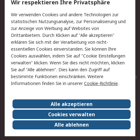
Wir respektieren Ihre Privatsphäre
Value Added Services
Lieferlösungen
Wir verwenden Cookies und andere Technologien zur
Rücksendungen
Kontakt
statistischen Nutzungsanalyse, zur Personalisierung und
Hilfe
Privatkunden
zur Anzeige von Werbung auf Websites von
Drittanbietern. Durch Klicken auf "Alle akzeptieren"
Rechtliches
erklären Sie sich mit der Verarbeitung von nicht-
essentiellen Cookies einverstanden. Sie können Ihre
AGB
Datenschutz
Cookies auswählen, indem Sie auf "Cookie Einstellungen
Cookie-Richtlinie
Zahlungsbedingungen
verwalten" klicken. Wenn Sie dies nicht möchten, klicken
Copyright/Impressum
Entsorgung
Sie auf "Alle ablehnen". Dies kann den Zugriff auf
Elektrogeräte/Batterien
bestimmte Funktionen einschränken. Weitere
Informationen finden Sie in unserer
Cookie-Richtlinie
.
Über RS
Alle akzeptieren
Unternehmen
RS weltweit
Karriere bei RS
Nachhaltigkeit
Cookies verwalten
Qualität/Umwelt/Zertifikate
Presse-Center
Alle ablehnen
Event-Center