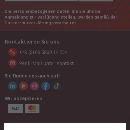
Die personenbezogenen Daten, die Sie uns bei
Anmeldung zur Verfügung stellen, werden gemäß der
Datenschutzerklärung
verarbeitet.
Kontaktieren Sie uns:
+49 (0) 69 5800 14 234
Per E-Mail unter Kontakt
Sie finden uns auch auf:
Wir akzeptieren:
Service