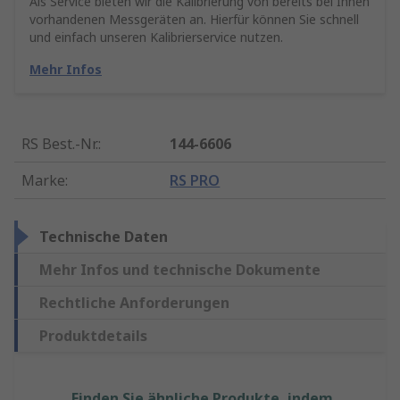
Als Service bieten wir die Kalibrierung von bereits bei Ihnen
vorhandenen Messgeräten an. Hierfür können Sie schnell
und einfach unseren Kalibrierservice nutzen.
Mehr Infos
RS Best.-Nr.
:
144-6606
Marke
:
RS PRO
Technische Daten
Mehr Infos und technische Dokumente
Rechtliche Anforderungen
Produktdetails
Finden Sie ähnliche Produkte, indem