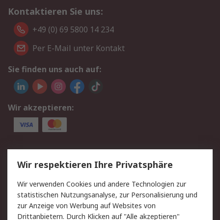
Kontaktieren Sie uns:
+49 (0) 69 5800 14 234
Per E-Mail unter Kontakt
Sie finden uns auch auf:
Wir akzeptieren:
Service
Wir respektieren Ihre Privatsphäre
Value Added Services
Lieferlösungen
Wir verwenden Cookies und andere Technologien zur
Rücksendungen
Kontakt
statistischen Nutzungsanalyse, zur Personalisierung und
Hilfe
Privatkunden
zur Anzeige von Werbung auf Websites von
Drittanbietern. Durch Klicken auf "Alle akzeptieren"