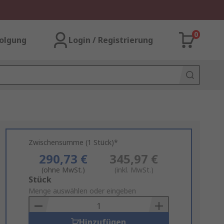
0
olgung
Login / Registrierung
Zwischensumme (1 Stück)*
290,73 €
345,97 €
(ohne MwSt.)
(inkl. MwSt.)
Add
Stück
to
Menge auswählen oder eingeben
Basket
Hinzufügen