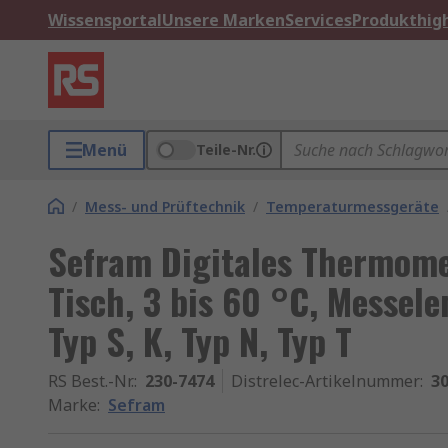
Wissensportal
Unsere Marken
Services
Produkthigh
Menü
Teile-Nr.
/
Mess- und Prüftechnik
/
Temperaturmessgeräte
Sefram Digitales Thermom
Tisch, 3 bis 60 °C, Messele
Typ S, K, Typ N, Typ T
RS Best.-Nr.
:
230-7474
Distrelec-Artikelnummer
:
30
Marke
:
Sefram