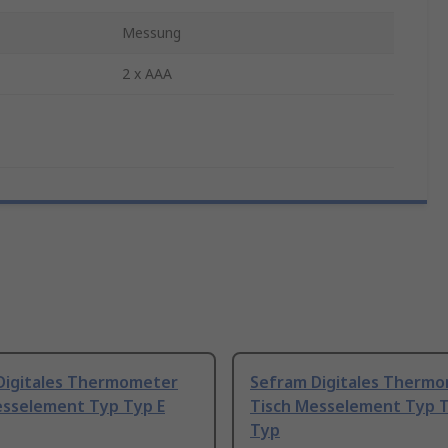
Messung
2 x AAA
Digitales Thermometer
Sefram Digitales Therm
esselement Typ Typ E
Tisch Messelement Typ 
Typ