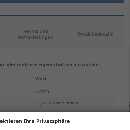
Rechtliche
Produktdetails
Anforderungen
ein oder mehrere Eigenschaften auswählen.
Wert
Sefram
Digitales Thermometer
urmessung
60°C
ektieren Ihre Privatsphäre
SEFRAM9822