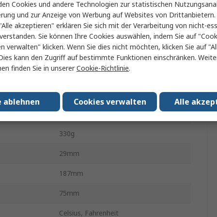
en Cookies und andere Technologien zur statistischen Nutzungsanal
Typ R, Typ J, Typ S, K, Typ N, Typ T
erung und zur Anzeige von Werbung auf Websites von Drittanbietern.
"Alle akzeptieren" erklären Sie sich mit der Verarbeitung von nicht-ess
Tisch
verstanden. Sie können Ihre Cookies auswählen, indem Sie auf "Cook
en verwalten" klicken. Wenn Sie dies nicht möchten, klicken Sie auf "Al
ureingänge
3
Dies kann den Zugriff auf bestimmte Funktionen einschränken. Weite
en finden Sie in unserer
Cookie-Richtlinie
.
100h
n
No
e ablehnen
Cookies verwalten
Alle akzep
enbereiche
Nein
330g
29mm
187mm
75mm
Celsius, Fahrenheit