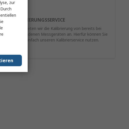
yse, zur
 Durch
entiellen
RE-KALIBRIERUNGSSERVICE
ie
le
Als Service bieten wir die Kalibrierung von bereits bei
re
Ihnen vorhandenen Messgeräten an. Hierfür können Sie
schnell und einfach unseren Kalibrierservice nutzen.
Mehr Infos
tieren