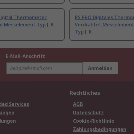
Digital Thermometer
RS PRO Digitales Therm
d Messelement Typ J, K
Verdrahtet Messelement
Typ J, K
E-Mail-Anschrift
Anmelden
Rechtliches
ded Services
AGB
sungen
Datenschutz
dungen
Cookie-Richtlinie
Zahlungsbedingungen