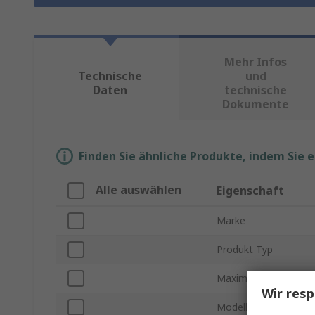
Mehr Infos
Technische
und
Daten
technische
Dokumente
Finden Sie ähnliche Produkte, indem Sie 
Alle auswählen
Eigenschaft
Marke
Produkt Typ
Maximale Temperat
Wir resp
Modellnummer