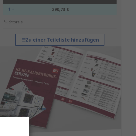
1 +
290,73 €
*Richtpreis
Zu einer Teileliste hinzufügen