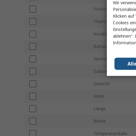
Wir verwend
Prüfsonden Typ
Personalisi
Klicken auf 
Thermometer Typ
Cookies ein
Einstellung
Anzahl der Temperat
ablehnen". 
Information
Batterielebensdauer
Normen/Zulassunge
All
Zulassung für Gefahr
Gewicht
Höhe
Länge
Breite
Temperaturskala