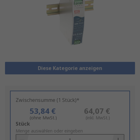
Diese Kategorie anzeigen
Zwischensumme (1 Stück)*
53,84 €
64,07 €
(ohne MwSt.)
(inkl. MwSt.)
Add
Stück
to
Menge auswählen oder eingeben
Basket