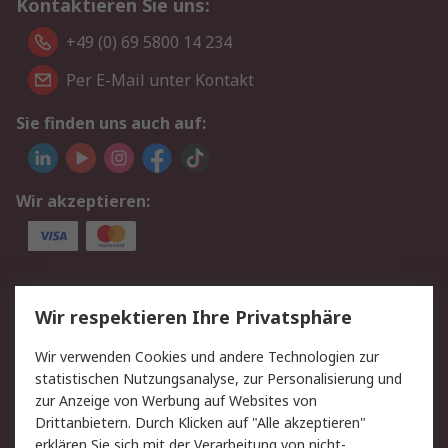
Kontaktieren Sie uns:
+49 (0) 69 5800 14 234
Per E-Mail unter Kontakt
Sie finden uns auch auf:
Wir akzeptieren:
Service
Wir respektieren Ihre Privatsphäre
Value Added Services
Lieferlösungen
Wir verwenden Cookies und andere Technologien zur
Rücksendungen
Kontakt
statistischen Nutzungsanalyse, zur Personalisierung und
Hilfe
Privatkunden
zur Anzeige von Werbung auf Websites von
Drittanbietern. Durch Klicken auf "Alle akzeptieren"
Rechtliches
erklären Sie sich mit der Verarbeitung von nicht-