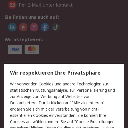
Per E-Mail unter Kontakt
Sie finden uns auch auf:
Wir akzeptieren:
Service
Wir respektieren Ihre Privatsphäre
Value Added Services
Lieferlösungen
Wir verwenden Cookies und andere Technologien zur
Rücksendungen
Kontakt
statistischen Nutzungsanalyse, zur Personalisierung und
Hilfe
Privatkunden
zur Anzeige von Werbung auf Websites von
Drittanbietern. Durch Klicken auf "Alle akzeptieren"
Rechtliches
erklären Sie sich mit der Verarbeitung von nicht-
essentiellen Cookies einverstanden. Sie können Ihre
AGB
Datenschutz
Cookies auswählen, indem Sie auf "Cookie Einstellungen
Cookie-Richtlinie
Zahlungsbedingungen
verwalten" klicken. Wenn Sie dies nicht möchten, klicken