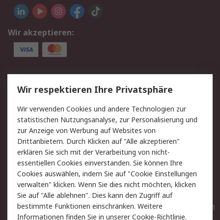
Wir akzeptieren:
Service
Wir respektieren Ihre Privatsphäre
Value Added Services
Lieferlösungen
Wir verwenden Cookies und andere Technologien zur
Rücksendungen
Kontakt
statistischen Nutzungsanalyse, zur Personalisierung und
Hilfe
Privatkunden
zur Anzeige von Werbung auf Websites von
Drittanbietern. Durch Klicken auf "Alle akzeptieren"
Rechtliches
erklären Sie sich mit der Verarbeitung von nicht-
essentiellen Cookies einverstanden. Sie können Ihre
AGB
Datenschutz
Cookies auswählen, indem Sie auf "Cookie Einstellungen
Cookie-Richtlinie
Zahlungsbedingungen
verwalten" klicken. Wenn Sie dies nicht möchten, klicken
Copyright/Impressum
Entsorgung
Sie auf "Alle ablehnen". Dies kann den Zugriff auf
Elektrogeräte/Batterien
bestimmte Funktionen einschränken. Weitere
Informationen finden Sie in unserer
Cookie-Richtlinie
.