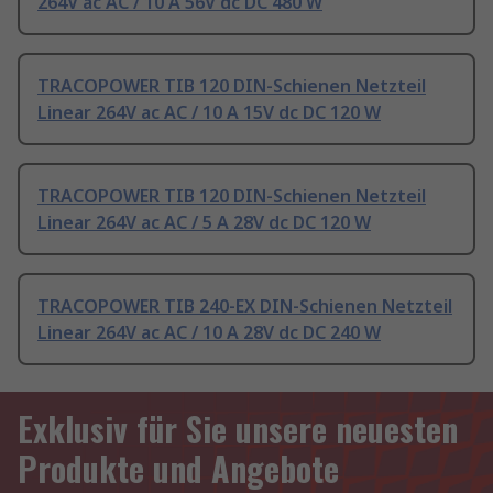
264V ac AC / 10 A 56V dc DC 480 W
TRACOPOWER TIB 120 DIN-Schienen Netzteil
Linear 264V ac AC / 10 A 15V dc DC 120 W
TRACOPOWER TIB 120 DIN-Schienen Netzteil
Linear 264V ac AC / 5 A 28V dc DC 120 W
TRACOPOWER TIB 240-EX DIN-Schienen Netzteil
Linear 264V ac AC / 10 A 28V dc DC 240 W
Exklusiv für Sie unsere neuesten
Produkte und Angebote