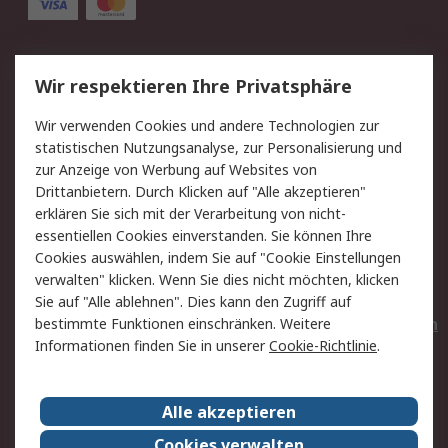
Service
Wir respektieren Ihre Privatsphäre
Value Added Services
Lieferlösungen
Wir verwenden Cookies und andere Technologien zur
Rücksendungen
Kontakt
statistischen Nutzungsanalyse, zur Personalisierung und
Hilfe
Privatkunden
zur Anzeige von Werbung auf Websites von
Drittanbietern. Durch Klicken auf "Alle akzeptieren"
Rechtliches
erklären Sie sich mit der Verarbeitung von nicht-
essentiellen Cookies einverstanden. Sie können Ihre
AGB
Datenschutz
Cookies auswählen, indem Sie auf "Cookie Einstellungen
Cookie-Richtlinie
Zahlungsbedingungen
verwalten" klicken. Wenn Sie dies nicht möchten, klicken
Copyright/Impressum
Entsorgung
Sie auf "Alle ablehnen". Dies kann den Zugriff auf
Elektrogeräte/Batterien
bestimmte Funktionen einschränken. Weitere
Informationen finden Sie in unserer
Cookie-Richtlinie
.
Über RS
Alle akzeptieren
Unternehmen
RS weltweit
Karriere bei RS
Nachhaltigkeit
Cookies verwalten