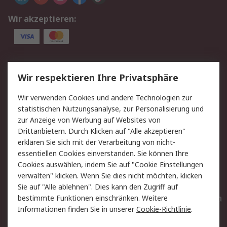
Wir akzeptieren:
Service
Wir respektieren Ihre Privatsphäre
Value Added Services
Lieferlösungen
Wir verwenden Cookies und andere Technologien zur
Rücksendungen
Kontakt
statistischen Nutzungsanalyse, zur Personalisierung und
Hilfe
Privatkunden
zur Anzeige von Werbung auf Websites von
Drittanbietern. Durch Klicken auf "Alle akzeptieren"
Rechtliches
erklären Sie sich mit der Verarbeitung von nicht-
essentiellen Cookies einverstanden. Sie können Ihre
AGB
Datenschutz
Cookies auswählen, indem Sie auf "Cookie Einstellungen
Cookie-Richtlinie
Zahlungsbedingungen
verwalten" klicken. Wenn Sie dies nicht möchten, klicken
Copyright/Impressum
Entsorgung
Sie auf "Alle ablehnen". Dies kann den Zugriff auf
Elektrogeräte/Batterien
bestimmte Funktionen einschränken. Weitere
Informationen finden Sie in unserer
Cookie-Richtlinie
.
Über RS