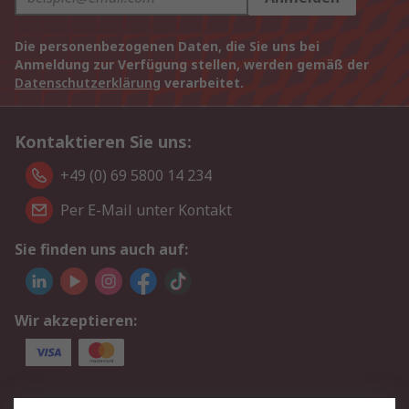
Die personenbezogenen Daten, die Sie uns bei
Anmeldung zur Verfügung stellen, werden gemäß der
Datenschutzerklärung
verarbeitet.
Kontaktieren Sie uns:
+49 (0) 69 5800 14 234
Per E-Mail unter Kontakt
Sie finden uns auch auf:
Wir akzeptieren:
Service