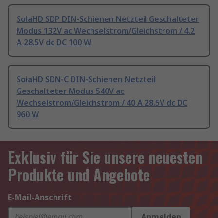
SolaHD SDP DIN-Schienen Netzteil Geschalteter
Modus 132V ac Wechselstrom/Gleichstrom / 4.2
A 28.5V dc DC 100 W
SolaHD SDN-C DIN-Schienen Netzteil
Geschalteter Modus 540V ac
Wechselstrom/Gleichstrom / 40 A 28.5V dc DC
960 W
Exklusiv für Sie unsere neuesten
Produkte und Angebote
E-Mail-Anschrift
Anmelden