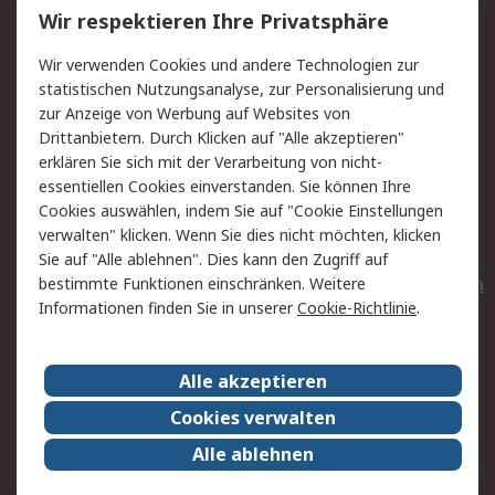
Wir respektieren Ihre Privatsphäre
Value Added Services
Lieferlösungen
Wir verwenden Cookies und andere Technologien zur
Rücksendungen
Kontakt
statistischen Nutzungsanalyse, zur Personalisierung und
Hilfe
Privatkunden
zur Anzeige von Werbung auf Websites von
Drittanbietern. Durch Klicken auf "Alle akzeptieren"
Rechtliches
erklären Sie sich mit der Verarbeitung von nicht-
essentiellen Cookies einverstanden. Sie können Ihre
AGB
Datenschutz
Cookies auswählen, indem Sie auf "Cookie Einstellungen
Cookie-Richtlinie
Zahlungsbedingungen
verwalten" klicken. Wenn Sie dies nicht möchten, klicken
Copyright/Impressum
Entsorgung
Sie auf "Alle ablehnen". Dies kann den Zugriff auf
Elektrogeräte/Batterien
bestimmte Funktionen einschränken. Weitere
Informationen finden Sie in unserer
Cookie-Richtlinie
.
Über RS
Alle akzeptieren
Unternehmen
RS weltweit
Karriere bei RS
Nachhaltigkeit
Cookies verwalten
Qualität/Umwelt/Zertifikate
Presse-Center
Alle ablehnen
Event-Center