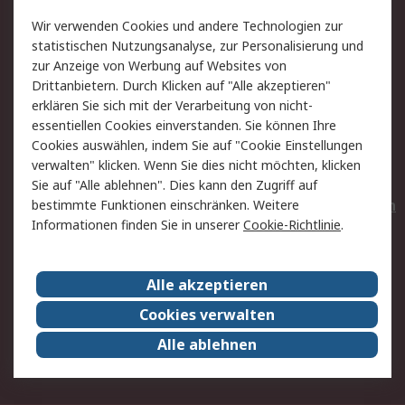
Value Added Services
Lieferlösungen
Wir verwenden Cookies und andere Technologien zur
Rücksendungen
Kontakt
statistischen Nutzungsanalyse, zur Personalisierung und
Hilfe
Privatkunden
zur Anzeige von Werbung auf Websites von
Drittanbietern. Durch Klicken auf "Alle akzeptieren"
Rechtliches
erklären Sie sich mit der Verarbeitung von nicht-
essentiellen Cookies einverstanden. Sie können Ihre
AGB
Datenschutz
Cookies auswählen, indem Sie auf "Cookie Einstellungen
Cookie-Richtlinie
Zahlungsbedingungen
verwalten" klicken. Wenn Sie dies nicht möchten, klicken
Copyright/Impressum
Entsorgung
Sie auf "Alle ablehnen". Dies kann den Zugriff auf
Elektrogeräte/Batterien
bestimmte Funktionen einschränken. Weitere
Informationen finden Sie in unserer
Cookie-Richtlinie
.
Über RS
Alle akzeptieren
Unternehmen
RS weltweit
Karriere bei RS
Nachhaltigkeit
Cookies verwalten
Qualität/Umwelt/Zertifikate
Presse-Center
Alle ablehnen
Event-Center