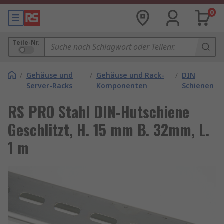
0
Teile-Nr.
/
Gehäuse und
/
Gehäuse und Rack-
/
DIN
Server-Racks
Komponenten
Schienen
RS PRO Stahl DIN-Hutschiene
Geschlitzt, H. 15 mm B. 32mm, L.
1 m