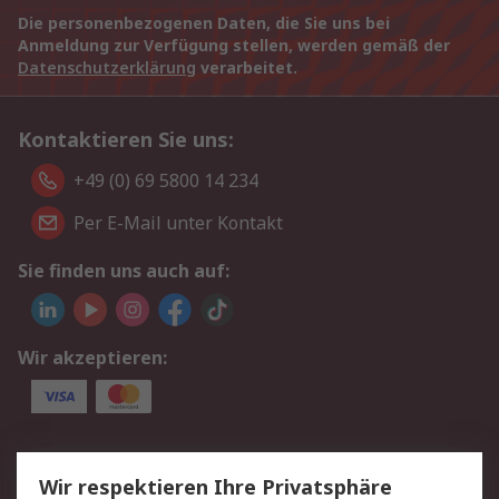
Die personenbezogenen Daten, die Sie uns bei
Anmeldung zur Verfügung stellen, werden gemäß der
Datenschutzerklärung
verarbeitet.
Kontaktieren Sie uns:
+49 (0) 69 5800 14 234
Per E-Mail unter Kontakt
Sie finden uns auch auf:
Wir akzeptieren:
Service
Wir respektieren Ihre Privatsphäre