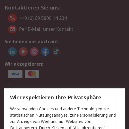
Kontaktieren Sie uns:
+49 (0) 69 5800 14 234
Per E-Mail unter Kontakt
Sie finden uns auch auf:
Wir akzeptieren:
Service
Wir respektieren Ihre Privatsphäre
Value Added Services
Lieferlösungen
Wir verwenden Cookies und andere Technologien zur
Rücksendungen
Kontakt
statistischen Nutzungsanalyse, zur Personalisierung und
Hilfe
Privatkunden
zur Anzeige von Werbung auf Websites von
Drittanbietern. Durch Klicken auf "Alle akzeptieren"