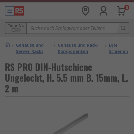
0
Teile-Nr.
/
Gehäuse und
/
Gehäuse und Rack-
/
DIN
Server-Racks
Komponenten
Schienen
RS PRO DIN-Hutschiene
Ungelocht, H. 5.5 mm B. 15mm, L.
2 m