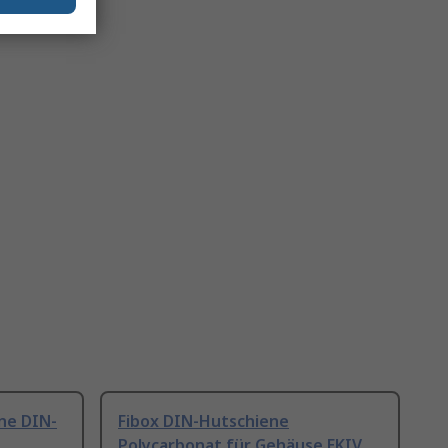
ne DIN-
Fibox DIN-Hutschiene
Polycarbonat für Gehäuse EKIV