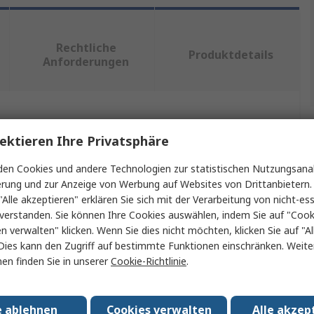
Rechtliche
Produktdetails
Anforderungen
ein oder mehrere Eigenschaften auswählen.
ektieren Ihre Privatsphäre
chaft
Wert
en Cookies und andere Technologien zur statistischen Nutzungsanal
erung und zur Anzeige von Werbung auf Websites von Drittanbietern.
Fibox
"Alle akzeptieren" erklären Sie sich mit der Verarbeitung von nicht-ess
verstanden. Sie können Ihre Cookies auswählen, indem Sie auf "Cook
Typ
DIN-Hutschiene
en verwalten" klicken. Wenn Sie dies nicht möchten, klicken Sie auf "Al
Dies kann den Zugriff auf bestimmte Funktionen einschränken. Weite
366mm
en finden Sie in unserer
Cookie-Richtlinie
.
35mm
1mm
e ablehnen
Cookies verwalten
Alle akzep