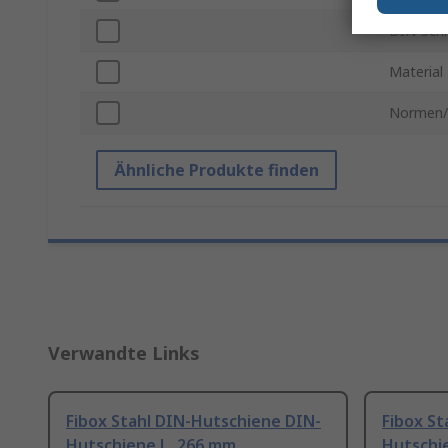
DIN-Schi
Material
Normen/
Ähnliche Produkte finden
Verwandte Links
Fibox Stahl DIN-Hutschiene DIN-
Fibox St
Hutschiene L. 266 mm
Hutschi