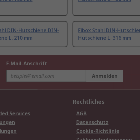
ahl DIN-Hutschiene DIN-
Fibox Stahl DIN-Hutschie
ene L. 210 mm
Hutschiene L. 316 mm
E-Mail-Anschrift
Anmelden
Rechtliches
ded Services
AGB
sungen
Datenschutz
dungen
Cookie-Richtlinie
Zahlungsbedingungen