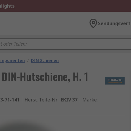
lights
Sendungsverf
omponenten
/
DIN Schienen
 DIN-Hutschiene, H. 1
3-71-141
Herst. Teile-Nr.
:
EKIV 37
Marke
: