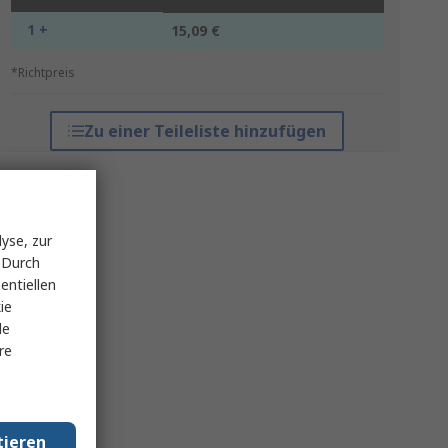
1 +
15,09 €
*Richtpreis
Zu einer Teileliste hinzufügen
yse, zur
 Durch
entiellen
ie
le
re
tieren