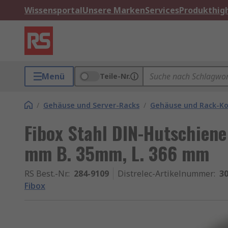
Wissensportal
Unsere Marken
Services
Produkthigh
Menü
Teile-Nr.
/
Gehäuse und Server-Racks
/
Gehäuse und Rack-K
Fibox Stahl DIN-Hutschiene
mm B. 35mm, L. 366 mm
RS Best.-Nr.
:
284-9109
Distrelec-Artikelnummer
:
30
Fibox