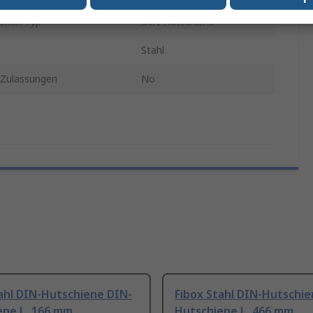
enen-Typ
DIN-Hutschiene
Stahl
Zulassungen
No
ahl DIN-Hutschiene DIN-
Fibox Stahl DIN-Hutschie
ene L. 166 mm
Hutschiene L. 466 mm