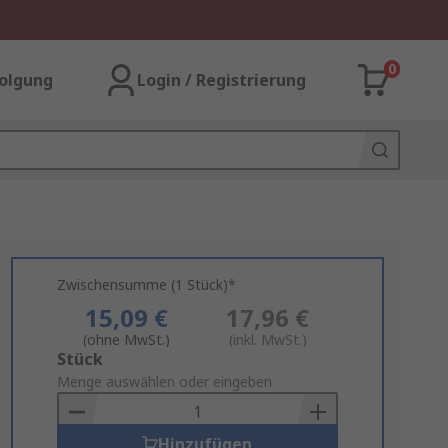
0
olgung
Login / Registrierung
Zwischensumme (1 Stück)*
15,09 €
17,96 €
(ohne MwSt.)
(inkl. MwSt.)
Add
Stück
to
Menge auswählen oder eingeben
Basket
Hinzufügen