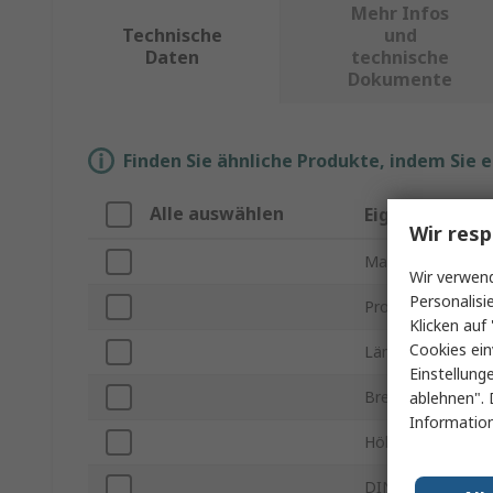
Mehr Infos
Technische
und
Daten
technische
Dokumente
Finden Sie ähnliche Produkte, indem Sie 
Alle auswählen
Eigenschaft
Wir resp
Marke
Wir verwend
Personalisi
Produkt Typ
Klicken auf 
Cookies ein
Länge
Einstellung
Breite
ablehnen". 
Information
Höhe
DIN-Schienen-Ty