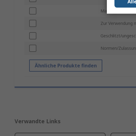
All
Material
Zur Verwendung 
Geschlitzt/ungesch
Normen/Zulassu
Ähnliche Produkte finden
Verwandte Links