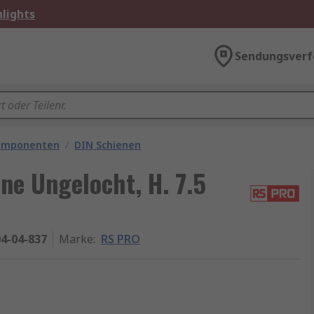
lights
Sendungsverf
omponenten
/
DIN Schienen
ne Ungelocht, H. 7.5
4-04-837
Marke
:
RS PRO