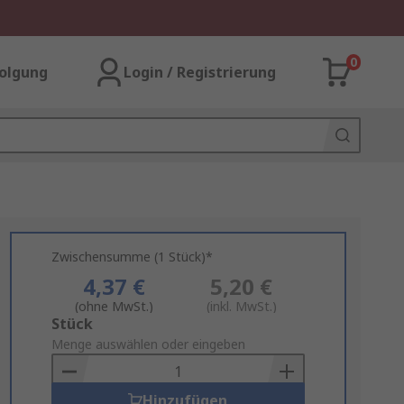
0
olgung
Login / Registrierung
Zwischensumme (1 Stück)*
4,37 €
5,20 €
(ohne MwSt.)
(inkl. MwSt.)
Add
Stück
to
Menge auswählen oder eingeben
Basket
Hinzufügen