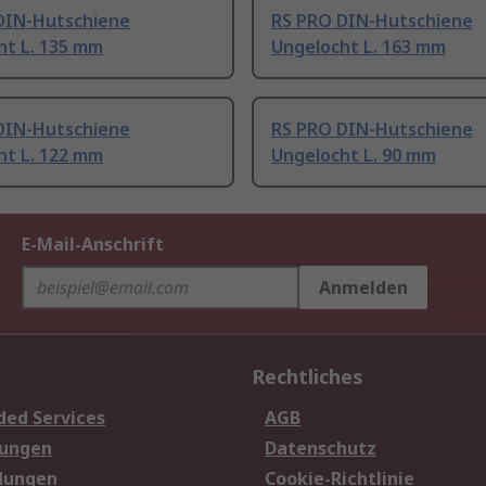
DIN-Hutschiene
RS PRO DIN-Hutschiene
ht L. 135 mm
Ungelocht L. 163 mm
DIN-Hutschiene
RS PRO DIN-Hutschiene
ht L. 122 mm
Ungelocht L. 90 mm
E-Mail-Anschrift
Anmelden
Rechtliches
ded Services
AGB
sungen
Datenschutz
dungen
Cookie-Richtlinie