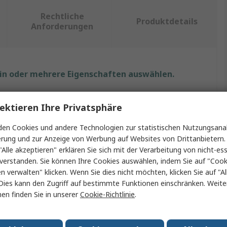
Rechtliche
Produktdetails
Anforderungen
ein oder mehrere Eigenschaften auswählen.
Wert
ektieren Ihre Privatsphäre
RS PRO
en Cookies und andere Technologien zur statistischen Nutzungsanal
erung und zur Anzeige von Werbung auf Websites von Drittanbietern.
DIN-Hutschiene
"Alle akzeptieren" erklären Sie sich mit der Verarbeitung von nicht-ess
verstanden. Sie können Ihre Cookies auswählen, indem Sie auf "Cook
500mm
en verwalten" klicken. Wenn Sie dies nicht möchten, klicken Sie auf "Al
35mm
Dies kann den Zugriff auf bestimmte Funktionen einschränken. Weite
en finden Sie in unserer
Cookie-Richtlinie
.
7.5mm
p
Ungelocht