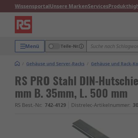
Wissensportal
Unsere Marken
Services
Produkthigh
Menü
Teile-Nr.
/
Gehäuse und Server-Racks
/
Gehäuse und Rack-K
RS PRO Stahl DIN-Hutschie
mm B. 35mm, L. 500 mm
RS Best.-Nr.
:
742-4129
Distrelec-Artikelnummer
:
30