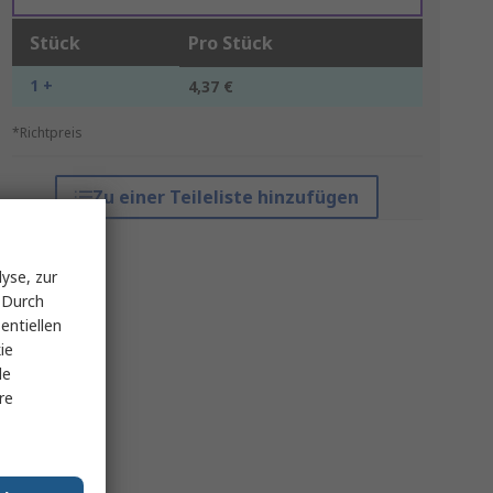
Stück
Pro Stück
1 +
4,37 €
*Richtpreis
Zu einer Teileliste hinzufügen
yse, zur
 Durch
entiellen
ie
le
re