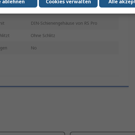
e ablehnen
Cookies verwalten
Alle akzep
Stahl
mit
DIN-Schienengehäuse von RS Pro
litzt
Ohne Schlitz
ngen
No