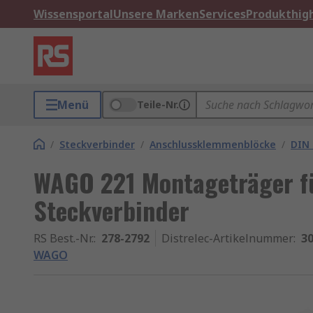
Wissensportal
Unsere Marken
Services
Produkthigh
Menü
Teile-Nr.
/
Steckverbinder
/
Anschlussklemmenblöcke
/
DIN
WAGO 221 Montageträger fü
Steckverbinder
RS Best.-Nr.
:
278-2792
Distrelec-Artikelnummer
:
30
WAGO