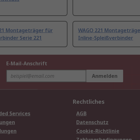
1 Montageträger für
WAGO 221 Montageträge
rbinder Serie 221
Inline-Spleißverbinder
E-Mail-Anschrift
Anmelden
Rechtliches
ded Services
AGB
sungen
Datenschutz
dungen
Cookie-Richtlinie
Zahlungsbedingungen