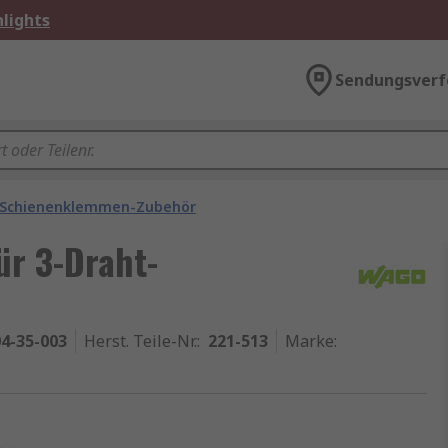
lights
Sendungsverf
 Schienenklemmen-Zubehör
r 3-Draht-
4-35-003
Herst. Teile-Nr.
:
221-513
Marke
: