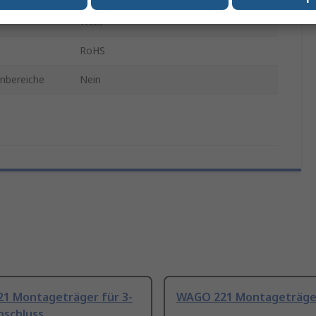
Weiß
RoHS
enbereiche
Nein
1 Montageträger für 3-
WAGO 221 Montageträge
nschluss