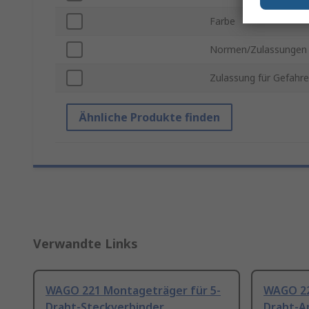
Farbe
Normen/Zulassungen
Zulassung für Gefahr
Ähnliche Produkte finden
Verwandte Links
WAGO 221 Montageträger für 5-
WAGO 22
Draht-Steckverbinder
Draht-A