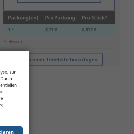
Packung(en)
Pro Packung
Pro Stück*
1 +
8,77 €
0,877 €
*Richtpreis
Zu einer Teileliste hinzufügen
yse, zur
 Durch
entiellen
ie
le
re
tieren