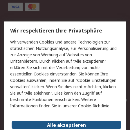
Service
Wir respektieren Ihre Privatsphäre
Value Added Services
Lieferlösungen
Wir verwenden Cookies und andere Technologien zur
Rücksendungen
Kontakt
statistischen Nutzungsanalyse, zur Personalisierung und
Hilfe
Privatkunden
zur Anzeige von Werbung auf Websites von
Drittanbietern. Durch Klicken auf "Alle akzeptieren"
Rechtliches
erklären Sie sich mit der Verarbeitung von nicht-
essentiellen Cookies einverstanden. Sie können Ihre
AGB
Datenschutz
Cookies auswählen, indem Sie auf "Cookie Einstellungen
Cookie-Richtlinie
Zahlungsbedingungen
verwalten" klicken. Wenn Sie dies nicht möchten, klicken
Copyright/Impressum
Entsorgung
Sie auf "Alle ablehnen". Dies kann den Zugriff auf
Elektrogeräte/Batterien
bestimmte Funktionen einschränken. Weitere
Informationen finden Sie in unserer
Cookie-Richtlinie
.
Über RS
Alle akzeptieren
Unternehmen
RS weltweit